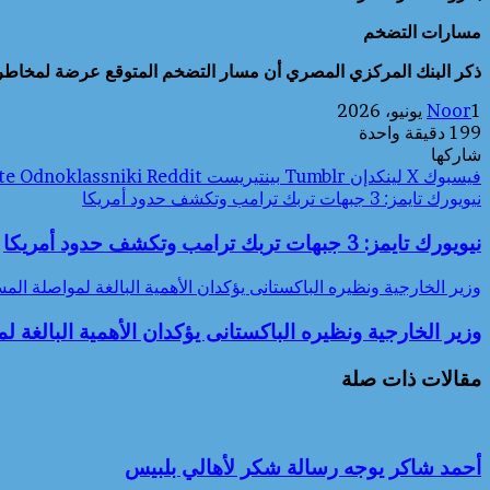
مسارات التضخم
ذكر البنك المركزي المصري أن مسار التضخم المتوقع عرضة لمخاطر صعو
1 يونيو، 2026
Noor
199
دقيقة واحدة
شاركها
فيسبوك
‫X
لينكدإن
بينتيريست
Odnoklassniki
نيويورك تايمز: 3 جبهات تربك ترامب وتكشف حدود أمريكا
نيويورك تايمز: 3 جبهات تربك ترامب وتكشف حدود أمريكا
وزير الخارجية ونظيره الباكستانى يؤكدان الأهمية البالغة لمواصلة المس
وزير الخارجية ونظيره الباكستانى يؤكدان الأهمية البالغة ل
مقالات ذات صلة
أحمد شاكر يوجه رسالة شكر لأهالي بلبيس