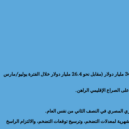
كشف أحدث تقرير صادر عن البنك المركزي المصري قبل قليل، إرتفاع تحويلات المصريين العاملين بالخارج بمعدل 32.0% لتصل إلى نحو 34.9 مليار دولار (مقابل نحو 26.4 مليار دولار خلال الفترة يوليو/مارس
هرية لمعدلات التضخم، وترسيخ توقعات التضخم، والالتزام الراسخ