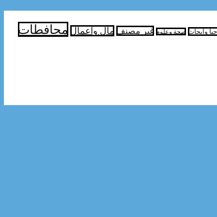
محافطات
مال واعمال
غير مصنف
جيا وابحاث
صحة وعلوم