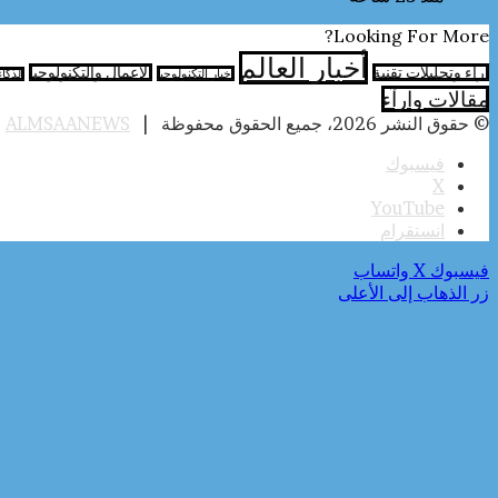
Looking For More?
أخبار العالم
آراء وتحليلات تقنية
الأعمال والتكنولوجيا
اخبار التكنولوجيا
الذكا
مقالات وارآء
© حقوق النشر 2026، جميع الحقوق محفوظة |
ALMSAANEWS
|
فيسبوك
‫X
‫YouTube
انستقرام
فيسبوك
‫X
واتساب
زر الذهاب إلى الأعلى