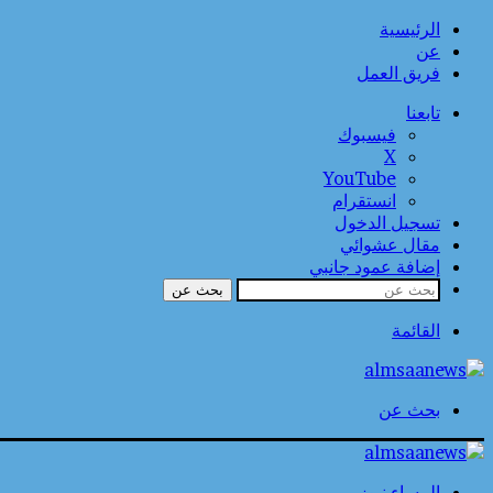
الرئيسية
عن
فريق العمل
تابعنا
فيسبوك
‫X
‫YouTube
انستقرام
تسجيل الدخول
مقال عشوائي
إضافة عمود جانبي
بحث عن
القائمة
بحث عن
المساء نيوز