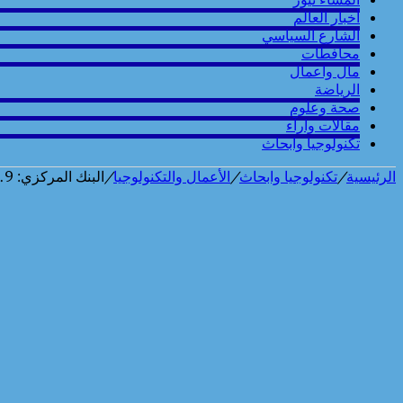
أخبار العالم
الشارع السياسي
محافطات
مال واعمال
الرياضة
صحة وعلوم
مقالات وارآء
تكنولوجيا وابحاث
الرئيسية
/
تكنولوجيا وابحاث
/
الأعمال والتكنولوجيا
/
البنك المركزي: 34.9 مليار دولار حصيلة تحويلات المصريين العاملين بالخارج في 9 شهور