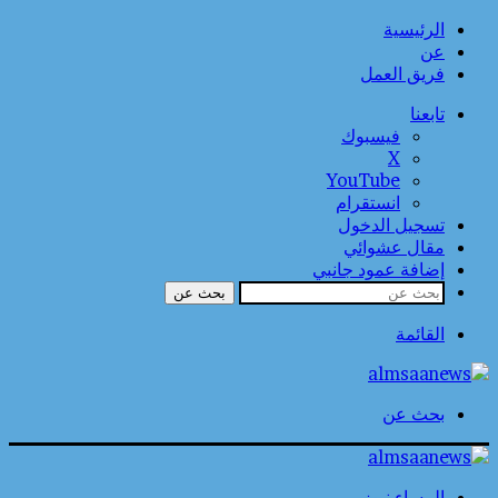
الرئيسية
عن
فريق العمل
تابعنا
فيسبوك
‫X
‫YouTube
انستقرام
تسجيل الدخول
مقال عشوائي
إضافة عمود جانبي
بحث عن
القائمة
بحث عن
المساء نيوز