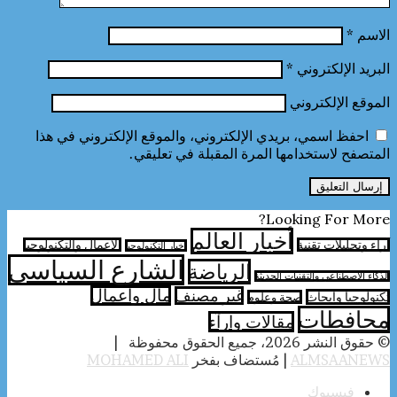
الاسم
*
البريد الإلكتروني
*
الموقع الإلكتروني
احفظ اسمي، بريدي الإلكتروني، والموقع الإلكتروني في هذا
المتصفح لاستخدامها المرة المقبلة في تعليقي.
Looking For More?
أخبار العالم
آراء وتحليلات تقنية
الأعمال والتكنولوجيا
اخبار التكنولوجيا
الشارع السياسي
الرياضة
الذكاء الاصطناعي والتقنيات الحديثة
مال واعمال
غير مصنف
تكنولوجيا وابحاث
صحة وعلوم
محافطات
مقالات وارآء
© حقوق النشر 2026، جميع الحقوق محفوظة |
ALMSAANEWS
| مُستضاف بفخر
MOHAMED ALI
فيسبوك