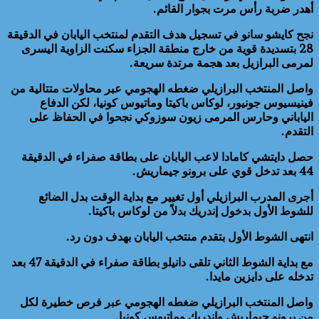
أهدر ضربة رأس مرت بجوار القائم.
نجح كايشو سانو في تسجيل هدف التقدم لمنتخب اليابان في الدقيقة
28 بتسديدة قوية من خارج منطقة الجزاء سكنت الزاوية اليسرى
لمرمى البرازيل بعد هجمة مرتدة سريعة.
واصل المنتخب البرازيلي ضغطه الهجومي عبر محاولات متتالية من
فينيسيوس جونيور، لوكاس باكيتا وماتيوس كونيا، لكن الدفاع
الياباني وحارس المرمى زيون سوزوكي نجحوا في الحفاظ على
التقدم.
حصل دايتشي كامادا لاعب اليابان على بطاقة صفراء في الدقيقة
44 بعد تدخل قوي على برونو جيماريش.
أجرى المدرب البرازيلي أول تغيير مع بداية الوقت بدل الضائع
للشوط الأول بدخول إندريك بدلاً من لوكاس باكيتا.
انتهى الشوط الأول بتقدم منتخب اليابان بهدف دون رد.
مع بداية الشوط الثاني تلقى دانيلو بطاقة صفراء في الدقيقة 47 بعد
تدخله على دايزين مايدا.
واصل المنتخب البرازيلي ضغطه الهجومي عبر فرص خطيرة لكل
من برونو جيماريش وإندريك وماتيوس كونيا.