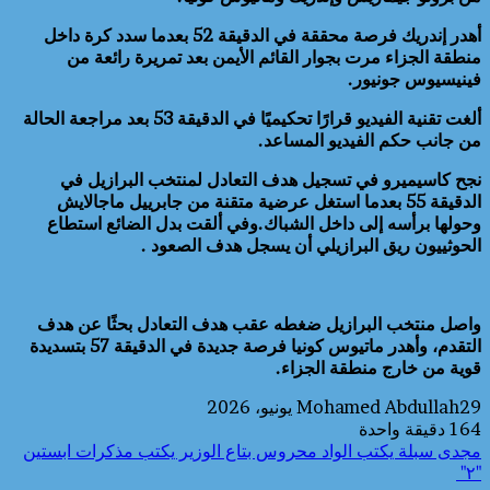
أهدر إندريك فرصة محققة في الدقيقة 52 بعدما سدد كرة داخل
منطقة الجزاء مرت بجوار القائم الأيمن بعد تمريرة رائعة من
فينيسيوس جونيور.
ألغت تقنية الفيديو قرارًا تحكيميًا في الدقيقة 53 بعد مراجعة الحالة
من جانب حكم الفيديو المساعد.
نجح كاسيميرو في تسجيل هدف التعادل لمنتخب البرازيل في
الدقيقة 55 بعدما استغل عرضية متقنة من جابرييل ماجالايش
وحولها برأسه إلى داخل الشباك.وفي ألقت بدل الضائع استطاع
الحوثييون ريق البرازيلي أن يسجل هدف الصعود .
واصل منتخب البرازيل ضغطه عقب هدف التعادل بحثًا عن هدف
التقدم، وأهدر ماتيوس كونيا فرصة جديدة في الدقيقة 57 بتسديدة
قوية من خارج منطقة الجزاء.
29 يونيو، 2026
Mohamed Abdullah
164
دقيقة واحدة
مجدى سبلة يكتب الواد محروس بتاع الوزير يكتب مذكرات ابستين
"٢"