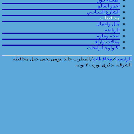
أخبار العالم
الشارع السياسي
محافطات
مال واعمال
الرياضة
صحة وعلوم
مقالات وارآء
تكنولوجيا وابحاث
الرئيسية
/
محافطات
/
المطرب خالد بيومى يحيى حفل محافظة
الشرقية بذكرى ثورة ٣٠ يونيه