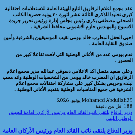
عقد مجمع اعلام الزقازيق التابع للهيئة العامة للاستعلامات احتفالية
كبرى تخليدا للذكرى الثالثة عشر لثورة ٣٠ يونيه حضرها الكاتب
الصحفي مصطفى بكرى رئيس مجلس إدارة ورئيس تحرير جريدة
الاسبوع والمهندس حازم الاشمونى محافظ الشرقية .
احيى الحفل المطرب خالد بيومى نقيب الموسيقيين بالشرقية وأمين
صندوق النقابة العامة .
قدم بيومى عدد من الأغاني الوطنية التى لاقت تفاعلا كبير من
الحضور .
وعلى صعيد متصل اكد الاعلامى دسوقى عبدالله مدير مجمع اعلام
الزقازيق ان المطرب خالد بيومى من الشخصيات الوطنية وانه محب
لبلده وحريص بشكل كبير على مشاركة احتفالات مجمع اعلام
الشرقية فى جميع المناسبات الوطنية بتقديم الأغاني الوطنية .
29 يونيو، 2026
Mohamed Abdullah
188
أقل من دقيقة
وزير الدفاع يلتقى نائب القائد العام ورئيس الأركان العامة للجيش
الوطنى الليبى
وزير الدفاع يلتقى نائب القائد العام ورئيس الأركان العامة