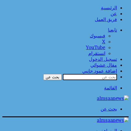
الرئيسية
عن
فريق العمل
تابعنا
فيسبوك
‫X
‫YouTube
انستقرام
تسجيل الدخول
مقال عشوائي
إضافة عمود جانبي
بحث عن
القائمة
بحث عن
المساء نيوز