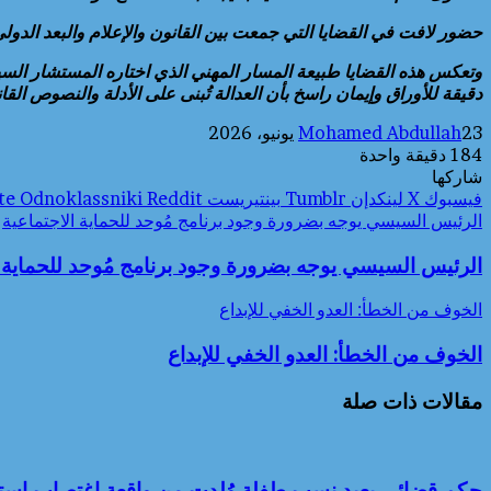
حضور لافت في القضايا التي جمعت بين القانون والإعلام والبعد الدول
وتعكس هذه القضايا طبيعة المسار المهني الذي اختاره المستشار السيد سل
دقيقة للأوراق وإيمان راسخ بأن العدالة تُبنى على الأدلة والنصوص ال
23 يونيو، 2026
Mohamed Abdullah
184
دقيقة واحدة
شاركها
فيسبوك
‫X
لينكدإن
بينتيريست
Odnoklassniki
الرئيس السيسي يوجه بضرورة وجود برنامج مُوحد للحماية الاجتماعية
الرئيس السيسي يوجه بضرورة وجود برنامج مُوحد للحماية ا
الخوف من الخطأ: العدو الخفي للإبداع
الخوف من الخطأ: العدو الخفي للإبداع
مقالات ذات صلة
حكم قضائي يعيد نسب طفلة وُلدت من واقعة اغتصاب استناد