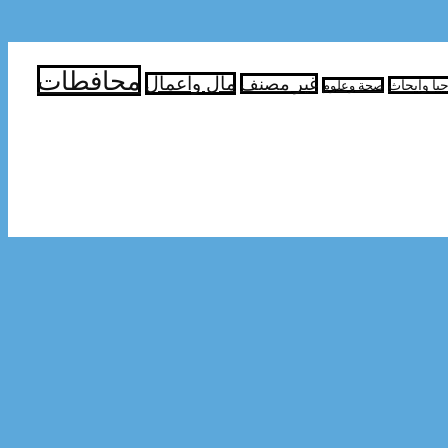
محافطات
مال واعمال
غير مصنف
جيا وابحاث
صحة وعلوم