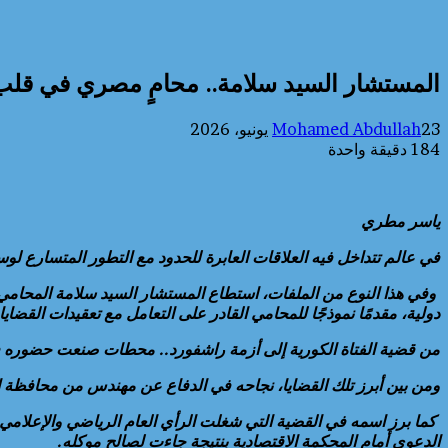
المستشار السيد سلامة.. محامٍ مصري في قلب ا
23 يونيو، 2026
Mohamed Abdullah
184
دقيقة واحدة
ياسر مطري
في عالم تتداخل فيه العلاقات العابرة للحدود مع التطور المتسارع لوسائ
وفي هذا النوع من الملفات، استطاع المستشار السيد سلامة المحامي 
دولية، مقدمًا نموذجًا للمحامي القادر على التعامل مع تعقيدات القضايا 
من قضية الفتاة الكورية إلى أزمة راشفورد.. محطات صنعت حضوره في
ومن بين أبرز تلك القضايا، نجاحه في الدفاع عن مهندس من محافظة الش
الدعوى أمام المحكمة الاقتصادية بنتيجة جاءت لصالح موكله.