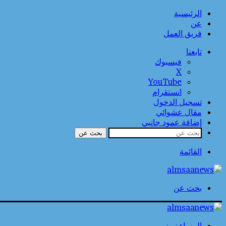
الرئيسية
عن
فريق العمل
تابعنا
فيسبوك
‫X
‫YouTube
انستقرام
تسجيل الدخول
مقال عشوائي
إضافة عمود جانبي
بحث عن
القائمة
بحث عن
المساء نيوز