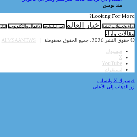
منذ يومين
Looking For More?
أخبار العالم
آراء وتحليلات تقنية
الأعمال والتكنولوجيا
اخبار التكنولوجيا
الذكا
مقالات وارآء
© حقوق النشر 2026، جميع الحقوق محفوظة |
ALMSAANEWS
|
فيسبوك
‫X
‫YouTube
انستقرام
فيسبوك
‫X
واتساب
زر الذهاب إلى الأعلى