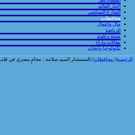
أخبار العالم
الشارع السياسي
محافطات
مال واعمال
الرياضة
صحة وعلوم
مقالات وارآء
تكنولوجيا وابحاث
الرئيسية
/
محافطات
/
المستشار السيد سلامة.. محامٍ مصري في قلب ال