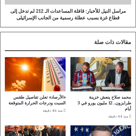
ر
ي
ا
ل
مراسل النيل للأخبار: قافلة المساعدات الـ 212 لم تدخل إلى
ج
ل
قطاع غزة بسبب عطلة رسمية من الجانب الإسرائيلى
4
ل
5
أ
ق
خ
مقالات ذات صلة
ر
ب
ي
ا
ة
ر
و
:
م
ق
د
ا
ي
ف
ن
ل
ت
ة
محمد صلاح ينعش خزينة
«الأرصاد» تعلن تفاصيل طقس
ي
ا
طرابزون.. 12 مليون يورو في 3
السبت ودرجات الحرارة المتوقعة
ن
ل
أيام
منذ 46 دقيقة
ب
م
منذ 44 دقيقة
خ
س
ط
ا
ط
ع