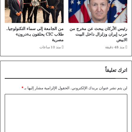
ا
د
ل
ا
ت
ت
ن
ا
م
ل
رئيس الأركان يبحث عن مخرج من
من الجامعة إلى سماء التكنولوجيا..
ي
ـ
حرب إيران وزلزال داخل البيت
طلاب CIC يحلقون بـ«درون»
ة
2
الابيض
مصرية
ا
1
منذ 48 دقيقة
منذ 10 ساعات
ل
2
ش
ل
ا
م
اترك تعليقاً
م
ت
ل
د
ة
خ
لن يتم نشر عنوان بريدك الإلكتروني.
الحقول الإلزامية مشار إليها بـ
*
ل
ل
ل
إ
ا
د
ل
و
ى
ل
ل
ق
ت
ة
ط
ع
ا
ع