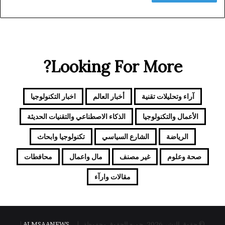
ا
ن
ب
ا
ل
إ
Looking For More?
س
ر
ا
آراء وتحليلات تقنية
أخبار العالم
اخبار التكنولوجيا
ئ
ي
الأعمال والتكنولوجيا
الذكاء الاصطناعي والتقنيات الحديثة
ل
ى
الرياضة
الشارع السياسي
تكنولوجيا وابحاث
صحة وعلوم
غير مصنف
مال واعمال
محافطات
مقالات وارآء
© حقوق النشر 2026، جميع الحقوق محفوظة |
ALMSAANEWS
|