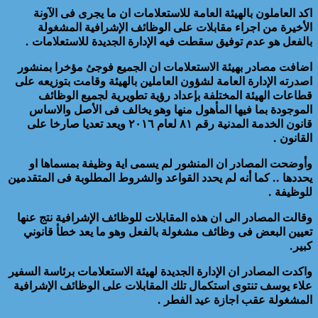
اكد العاملون بالهيئة العامة للاستعلامات ان ما يجرى فى الآونة
الأخيرة من اجراء مقابلات على الوظائف الإشرافية المشغولة
بالفعل هو عدم توفيق سقطت فيه الإدارة الجديدة للاستعلامات .
اضافت مصادر بهيئة الاستعلامات ان الجميع فوجئ مؤخرا بمنشور
اصدرته الإدارة العامة لشؤون العاملين بالهيئة وقامت بتوزيعه على
قطاعات الهيئة المختلفة بإعداد رؤية تطويرية لجميع الوظائف
الموجودة بما فيها المأهول منها وهو يخالف فى الأصل والاساس
قانون الخدمة المدنية رقم ٨١ لعام ٢٠١٦ ويعد تعديا صارخا على
القانون .
وأوضحت المصادر ان المنشور لم يسمى اية وظيفة بمسماها او
يحددها .. كما أنه لم يحدد القواعد والشروط المطلوبة فى المتقدمين
للوظيفة .
وقالت المصادر الى ان هذه المقابلات للوظائف الإشرافية نتج عنها
تعيين البعض فى وظائف مشغولة بالفعل وهو ما يعد خطأ قانوني
كبير.
واكدت المصادر ان الإدارة الجديدة لهيئة الاستعلامات برئاسة السفير
علاء يوسف تنتوى استكمال تلك المقابلات على الوظائف الإشرافية
المشغولة عقب اجازة عيد الفطر .