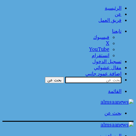
الرئيسية
عن
فريق العمل
تابعنا
فيسبوك
‫X
‫YouTube
انستقرام
تسجيل الدخول
مقال عشوائي
إضافة عمود جانبي
بحث عن
القائمة
بحث عن
المساء نيوز