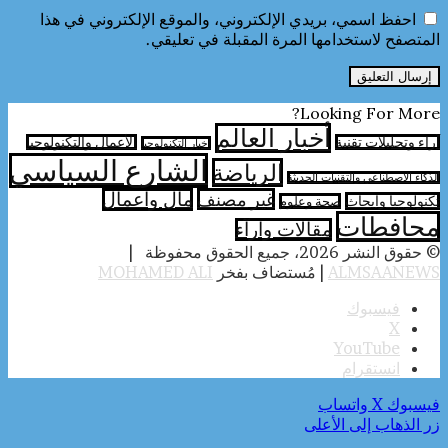
احفظ اسمي، بريدي الإلكتروني، والموقع الإلكتروني في هذا
المتصفح لاستخدامها المرة المقبلة في تعليقي.
Looking For More?
أخبار العالم
آراء وتحليلات تقنية
الأعمال والتكنولوجيا
اخبار التكنولوجيا
الشارع السياسي
الرياضة
الذكاء الاصطناعي والتقنيات الحديثة
غير مصنف
مال واعمال
تكنولوجيا وابحاث
صحة وعلوم
محافطات
مقالات وارآء
© حقوق النشر 2026، جميع الحقوق محفوظة |
ALMSAANEWS
| مُستضاف بفخر
MOHAMED ALI
فيسبوك
‫X
‫YouTube
انستقرام
فيسبوك
‫X
واتساب
زر الذهاب إلى الأعلى