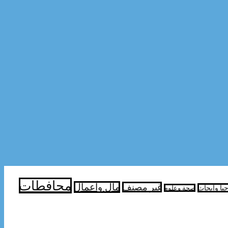
محافطات
مال واعمال
غير مصنف
جيا وابحاث
صحة وعلوم