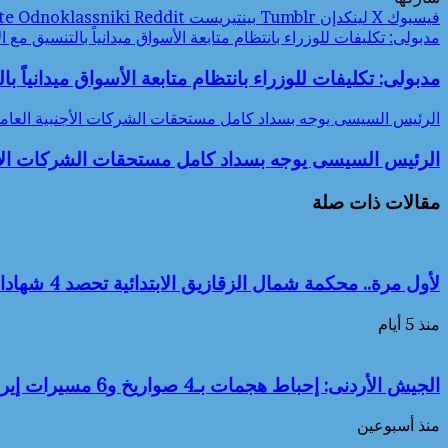
فيسبوك
‫X
لينكدإن
بينتيريست
Odnoklassniki
مدبولى: تكليفات للوزراء بانتظام متابعة الأسواق ميدانياً بالتنسيق مع 
مدبولى: تكليفات للوزراء بانتظام متابعة الأسواق ميدانياً ب
الرئيس السيسى يوجه بسداد كامل مستحقات الشركات الأجنبية العام
الرئيس السيسى يوجه بسداد كامل مستحقات الشركات الأجن
مقالات ذات صلة
لأول مرة.. محكمة شمال الزقازيق الابتدائية تحصد 4 شهادات «أيزو» عالمية في الجودة والشفافية وخدمة العدالة
منذ 5 أيام
الجيش الأردنى: إحباط هجمات بـ4 صواريخ و6 مسيرات إيرانية استهدفت المملكة
منذ أسبوعين