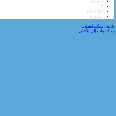
فيسبوك
‫X
‫YouTube
انستقرام
فيسبوك
‫X
واتساب
زر الذهاب إلى الأعلى