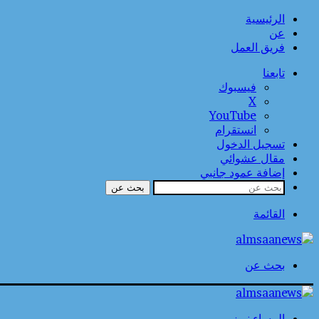
الرئيسية
عن
فريق العمل
تابعنا
فيسبوك
‫X
‫YouTube
انستقرام
تسجيل الدخول
مقال عشوائي
إضافة عمود جانبي
بحث عن
القائمة
بحث عن
المساء نيوز