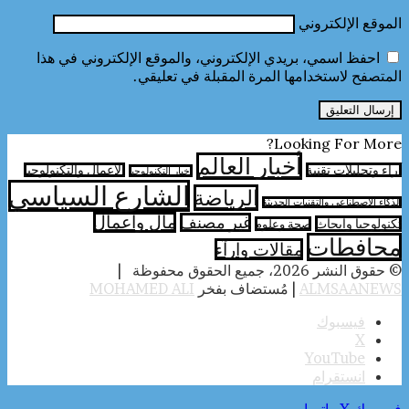
الموقع الإلكتروني
احفظ اسمي، بريدي الإلكتروني، والموقع الإلكتروني في هذا
المتصفح لاستخدامها المرة المقبلة في تعليقي.
Looking For More?
أخبار العالم
آراء وتحليلات تقنية
الأعمال والتكنولوجيا
اخبار التكنولوجيا
الشارع السياسي
الرياضة
الذكاء الاصطناعي والتقنيات الحديثة
مال واعمال
غير مصنف
تكنولوجيا وابحاث
صحة وعلوم
محافطات
مقالات وارآء
© حقوق النشر 2026، جميع الحقوق محفوظة |
ALMSAANEWS
| مُستضاف بفخر
MOHAMED ALI
فيسبوك
‫X
‫YouTube
انستقرام
فيسبوك
‫X
واتساب