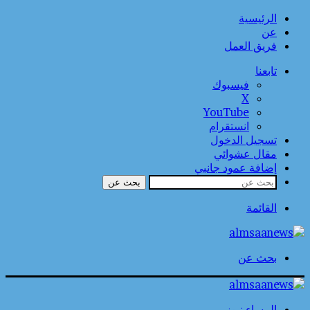
الرئيسية
عن
فريق العمل
تابعنا
فيسبوك
‫X
‫YouTube
انستقرام
تسجيل الدخول
مقال عشوائي
إضافة عمود جانبي
بحث عن
القائمة
بحث عن
المساء نيوز