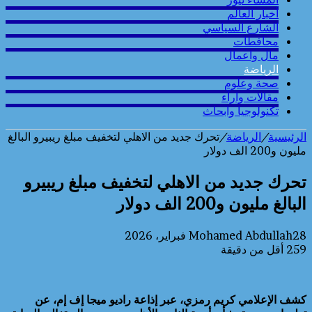
أخبار العالم
الشارع السياسي
محافطات
مال واعمال
الرياضة
صحة وعلوم
مقالات وارآء
تكنولوجيا وابحاث
الرئيسية
/
الرياضة
/
تحرك جديد من الاهلي لتخفيف مبلغ ريبيرو البالغ
مليون و200 الف دولار
تحرك جديد من الاهلي لتخفيف مبلغ ريبيرو
البالغ مليون و200 الف دولار
28 فبراير، 2026
Mohamed Abdullah
259
أقل من دقيقة
كشف الإعلامي كريم رمزي، عبر إذاعة راديو ميجا إف إم، عن