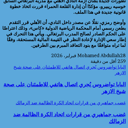
تطورات جديدة بشأن أزمة النادي الأهلي مع مدربه البرتغالي السابق
خوسيه ريبيرو، مؤكدًا أن إدارة القلعة الحمراء قررت اتخاذ خطوة
قانونية جديدة في هذا الملف.
وأوضح رمزي، نقلًا عن مصدر داخل النادي، أن الأهلي قرر التقدم
بطعن رسمي أمام المحكمة الرياضية الدولية «كاس»، وذلك اعتراضًا
على الحكم الصادر لصالح المدرب البرتغالي. ويأتي هذا التحرك في
إطار سعي الإدارة لإعادة النظر في القيمة المالية المستحقة، وفقًا
لما تراه متوافقًا مع بنود التعاقد المبرم بين الطرفين.
28 فبراير، 2026
Mohamed Abdullah
259
أقل من دقيقة
البابا تواضروس يُجري اتصال هاتفي للاطمئنان على صحة شيخ
الازهر
البابا تواضروس يُجري اتصال هاتفي للاطمئنان على صحة
شيخ الازهر
غضب جماهيري من قرارات اتحاد الكرة الظالمة ضد الزمالك
غضب جماهيري من قرارات اتحاد الكرة الظالمة ضد
الزمالك