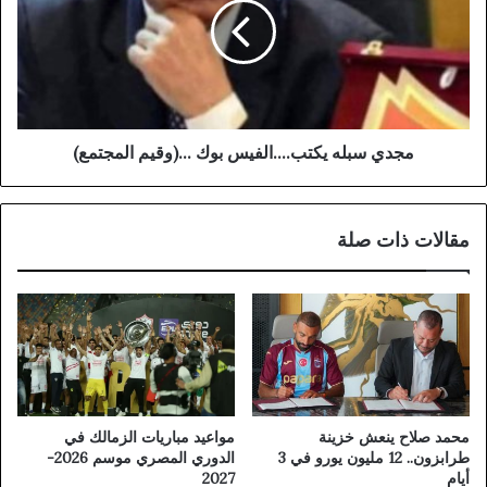
ا
ي
ل
س
ع
ب
د
ل
ا
ه
ل
ي
ة
ك
مجدي سبله يكتب....الفيس بوك ...(وقيم المجتمع)
ب
ت
ا
ب
ل
.
مقالات ذات صلة
ع
.
ا
.
ص
.
م
ا
ة
ل
ا
ف
ل
ي
ج
س
د
ب
محمد صلاح ينعش خزينة
مواعيد مباريات الزمالك في
ي
و
طرابزون.. 12 مليون يورو في 3
الدوري المصري موسم 2026-
د
ك
أيام
2027