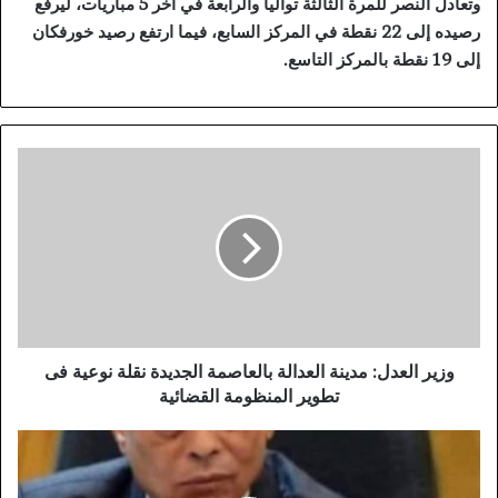
وتعادل النصر للمرة الثالثة توالياً والرابعة في آخر 5 مباريات، ليرفع
رصيده إلى 22 نقطة في المركز السابع، فيما ارتفع رصيد خورفكان
إلى 19 نقطة بالمركز التاسع.
و
ز
ي
ر
ا
ل
ع
د
ل
:
وزير العدل: مدينة العدالة بالعاصمة الجديدة نقلة نوعية فى
م
تطوير المنظومة القضائية
د
ي
م
ن
ج
ة
د