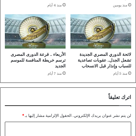
ة
.
منذ يومين
منذ 4 أيام
ن
.
ق
.
ل
(
ة
و
ن
ق
و
ي
ع
م
ي
ا
لائحة الدوري المصري الجديدة
الأربعاء .. قرعة الدورى المصرى
ة
ل
تشعل الجدل.. عقوبات تصاعدية
ترسم خريطة المنافسة للموسم
ف
م
للسباب وإنذار قبل الانسحاب
الجديد
ى
ج
منذ 5 أيام
منذ 7 أيام
ت
ت
ط
م
و
ع
اترك تعليقاً
ي
)
ر
ا
لن يتم نشر عنوان بريدك الإلكتروني.
الحقول الإلزامية مشار إليها بـ
*
ل
م
ا
ن
ظ
ل