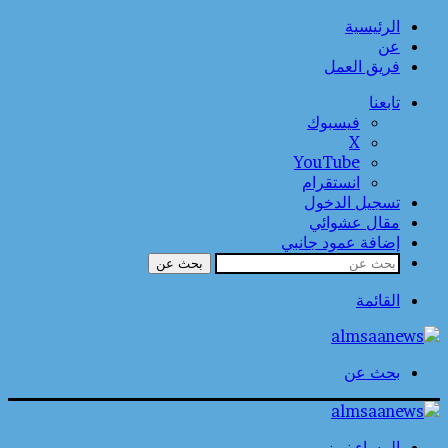
الرئيسية
عن
فريق العمل
تابعنا
فيسبوك
‫X
‫YouTube
انستقرام
تسجيل الدخول
مقال عشوائي
إضافة عمود جانبي
بحث عن
القائمة
بحث عن
المساء نيوز