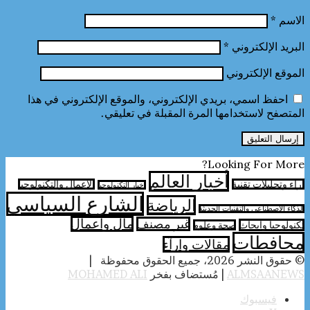
الاسم
*
البريد الإلكتروني
*
الموقع الإلكتروني
احفظ اسمي، بريدي الإلكتروني، والموقع الإلكتروني في هذا
المتصفح لاستخدامها المرة المقبلة في تعليقي.
Looking For More?
أخبار العالم
آراء وتحليلات تقنية
الأعمال والتكنولوجيا
اخبار التكنولوجيا
الشارع السياسي
الرياضة
الذكاء الاصطناعي والتقنيات الحديثة
مال واعمال
غير مصنف
تكنولوجيا وابحاث
صحة وعلوم
محافطات
مقالات وارآء
© حقوق النشر 2026، جميع الحقوق محفوظة |
ALMSAANEWS
| مُستضاف بفخر
MOHAMED ALI
فيسبوك