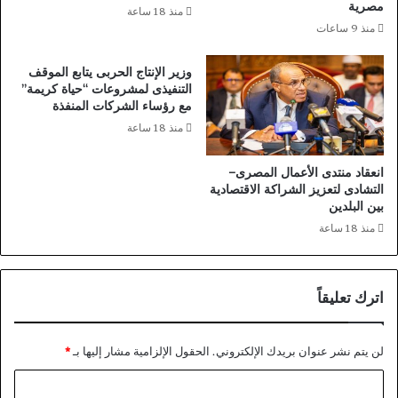
مصرية
منذ 18 ساعة
ر
ف
منذ 9 ساعات
ا
ي
ل
ر
وزير الإنتاج الحربى يتابع الموقف
ث
ب
التنفيذى لمشروعات “حياة كريمة”
م
ي
مع رؤساء الشركات المنفذة
ا
ئ
منذ 18 ساعة
ن
ة
ي
ت
ة
ن
انعقاد منتدى الأعمال المصرى–
ا
التشادى لتعزيز الشراكة الاقتصادية
ف
بين البلدين
س
منذ 18 ساعة
ي
ة
ت
اترك تعليقاً
ع
ز
ز
لن يتم نشر عنوان بريدك الإلكتروني.
الحقول الإلزامية مشار إليها بـ
*
ت
د
ا
ف