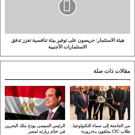
ر
ة
ت
ا
غ
ل
ا
ا
ل
س
ب
ت
ه
ث
هيئة الاستثمار: حريصون على توفير بيئة تنافسية تعزز تدفق
د
م
الاستثمارات الأجنبية
ف
ا
ق
ر
ا
:
مقالات ذات صلة
ت
ح
ل
ر
و
ي
ت
ص
ت
و
أ
ن
ه
ع
ل
ل
ل
ى
من الجامعة إلى سماء التكنولوجيا..
الرئيس السيسى يودع ملك البحرين
د
ت
طلاب CIC يحلقون بـ«درون»
فى ختام زيارته لمصر
و
و