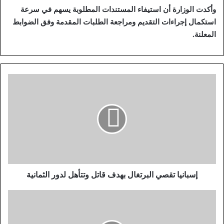
وأكدت الوزارة أن استيفاء المستندات المطلوبة يسهم في سرعة
استكمال إجراءات التقديم ومراجعة الطلبات المقدمة وفق الضوابط
المعلنة.
إ
س
ب
ا
ن
ي
ا
ت
ق
ص
إسبانيا تقصي البرتغال بهدف قاتل وتتأهل لدور الثمانية
ي
ا
ه
ل
ي
ب
ئ