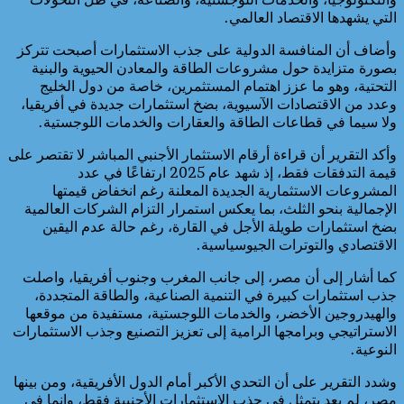
التي يشهدها الاقتصاد العالمي.
وأضاف أن المنافسة الدولية على جذب الاستثمارات أصبحت تتركز
بصورة متزايدة حول مشروعات الطاقة والمعادن الحيوية والبنية
التحتية، وهو ما عزز اهتمام المستثمرين، خاصة من دول الخليج
وعدد من الاقتصادات الآسيوية، بضخ استثمارات جديدة في أفريقيا،
ولا سيما في قطاعات الطاقة والعقارات والخدمات اللوجستية.
وأكد التقرير أن قراءة أرقام الاستثمار الأجنبي المباشر لا تقتصر على
قيمة التدفقات فقط، إذ شهد عام 2025 ارتفاعًا في عدد
المشروعات الاستثمارية الجديدة المعلنة رغم انخفاض قيمتها
الإجمالية بنحو الثلث، بما يعكس استمرار التزام الشركات العالمية
بضخ استثمارات طويلة الأجل في القارة، رغم حالة عدم اليقين
الاقتصادي والتوترات الجيوسياسية.
كما أشار إلى أن مصر، إلى جانب المغرب وجنوب أفريقيا، واصلت
جذب استثمارات كبيرة في التنمية الصناعية، والطاقة المتجددة،
والهيدروجين الأخضر، والخدمات اللوجستية، مستفيدة من موقعها
الاستراتيجي وبرامجها الرامية إلى تعزيز التصنيع وجذب الاستثمارات
النوعية.
وشدد التقرير على أن التحدي الأكبر أمام الدول الأفريقية، ومن بينها
مصر، لم يعد يتمثل في جذب الاستثمارات الأجنبية فقط، وإنما في