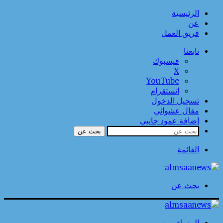
الرئيسية
عن
فريق العمل
تابعنا
فيسبوك
‫X
‫YouTube
انستقرام
تسجيل الدخول
مقال عشوائي
إضافة عمود جانبي
بحث عن
القائمة
بحث عن
المساء نيوز