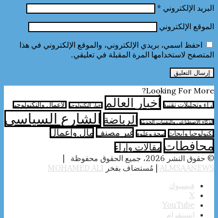
البريد الإلكتروني
*
الموقع الإلكتروني
احفظ اسمي، بريدي الإلكتروني، والموقع الإلكتروني في هذا
المتصفح لاستخدامها المرة المقبلة في تعليقي.
Looking For More?
أخبار العالم
آراء وتحليلات تقنية
الأعمال والتكنولوجيا
اخبار التكنولوجيا
الشارع السياسي
الرياضة
الذكاء الاصطناعي والتقنيات الحديثة
غير مصنف
مال واعمال
تكنولوجيا وابحاث
صحة وعلوم
محافطات
مقالات وارآء
© حقوق النشر 2026، جميع الحقوق محفوظة |
ALMSAANEWS
| مُستضاف بفخر
MOHAMED ALI
فيسبوك
‫X
‫YouTube
انستقرام