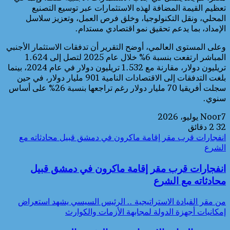
تعظيم القيمة المضافة لهذه الاستثمارات عبر توسيع التصنيع
المحلي، ونقل التكنولوجيا، وخلق فرص العمل، وتعزيز سلاسل
الإمداد، بما يدعم تحقيق نمو اقتصادي مستدام.
وعلى المستوى العالمي، أوضح التقرير أن تدفقات الاستثمار الأجنبي
المباشر ارتفعت بنسبة 6% خلال عام 2025 لتصل إلى 1.624
تريليون دولار، مقارنة مع 1.532 تريليون دولار في عام 2024، بينما
بلغت التدفقات إلى الاقتصادات النامية 901 مليار دولار، في حين
سجلت أفريقيا 70 مليار دولار رغم تراجعها بنسبة 26% على أساس
سنوي.
7 يوليو، 2026
Noor
32
2 دقائق
انفجارات قرب مقر إقامة ماكرون في دمشق قبيل محادثاته مع
الشرع
انفجارات قرب مقر إقامة ماكرون في دمشق قبيل
محادثاته مع الشرع
من مقر القيادة الاستراتيجية .. الرئيس السيسي يشهد استعراض
إمكانيات أجهزة الدولة لمجابهة الأزمات والكوارث