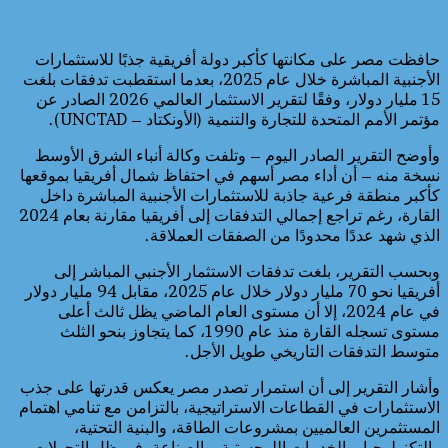
حافظت مصر على مكانتها كأكبر دولة أفريقية جذبًا للاستثمارات
الأجنبية المباشرة خلال عام 2025، بعدما استقطبت تدفقات بلغت
15 مليار دولار، وفقًا لتقرير الاستثمار العالمي 2026 الصادر عن
مؤتمر الأمم المتحدة للتجارة والتنمية (الأونكتاد – UNCTAD).
وأوضح التقرير الصادر اليوم – وتلفت وكالة أنباء الشرق الأوسط
نسخة منه – أن أداء مصر أسهم في احتفاظ شمال أفريقيا بموقعها
كأكبر منطقة فرعية جاذبة للاستثمارات الأجنبية المباشرة داخل
القارة، رغم تراجع إجمالي التدفقات إلى أفريقيا مقارنة بعام 2024
الذي شهد عددًا محدودًا من الصفقات العملاقة.
وبحسب التقرير، بلغت تدفقات الاستثمار الأجنبي المباشر إلى
أفريقيا نحو 70 مليار دولار خلال عام 2025، مقابل 94 مليار دولار
في عام 2024، إلا أن مستوى العام الماضي يظل ثالث أعلى
مستوى تسجله القارة منذ عام 1990، كما يتجاوز بنحو الثلث
متوسط التدفقات التاريخي طويل الأجل.
وأشار التقرير إلى أن استمرار تصدر مصر يعكس قدرتها على جذب
الاستثمارات في القطاعات الاستراتيجية، بالتزامن مع تنامي اهتمام
المستثمرين العالميين بمشروعات الطاقة، والبنية التحتية،
والتكنولوجيا، والخدمات اللوجستية، والصناعة، في ظل التحولات