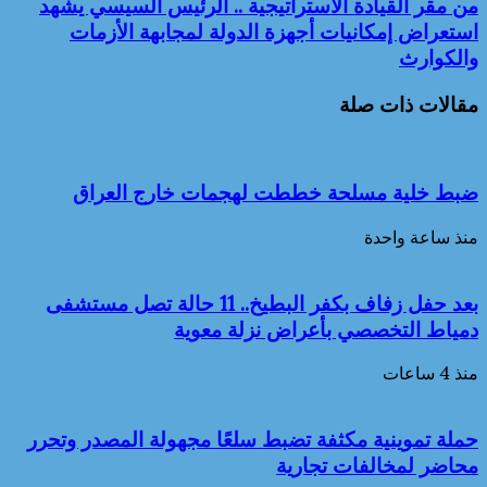
من مقر القيادة الاستراتيجية .. الرئيس السيسي يشهد
استعراض إمكانيات أجهزة الدولة لمجابهة الأزمات
والكوارث
مقالات ذات صلة
ضبط خلية مسلحة خططت لهجمات خارج العراق
منذ ساعة واحدة
بعد حفل زفاف بكفر البطيخ.. 11 حالة تصل مستشفى
دمياط التخصصي بأعراض نزلة معوية
منذ 4 ساعات
حملة تموينية مكثفة تضبط سلعًا مجهولة المصدر وتحرر
محاضر لمخالفات تجارية