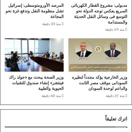
و
خ
مدبولى: مشروع القطار الكهربائى
المرصد الأورومتوسطى: إسرائيل
ق
ل
السريع يعكس توجه الدولة نحو
تشل منظومة النقل وتدفع غزة نحو
ت
م
التوسع فى وسائل النقل الحديثة
المجاعة
ا
د
والمستدامة
منذ 33 دقيقة
ل
ر
منذ 29 دقيقة
ا
س
ض
ة
ا
ب
ف
ـ
ي
ب
ن
ه
ا
وزير الخارجية يؤكد مجدداً لنظيره
وزير الصحة يبحث مع «جولد راك
السودانى موقف مصر الثابت
فينتشر» إنشاء صندوق للتقنيات
والداعم لوحدة السودان
الحيوية والطبية
منذ 37 دقيقة
منذ 40 دقيقة
اترك تعليقاً