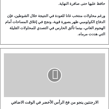
حافظ عليها حتى صافرة النهاية.
ورغم محاولات منتخب غانا للعودة في النتيجة خلال الشوطين، فإن
الدفاع الكولومبي ظهر بصورة قوية، ونجح في إغلاق المساحات أمام
الهجوم الغاني، بينما تألق الحارس في التصدي للمحاولات القليلة
التي هددت مرماه.
ا
ل
ا
ر
ج
ن
ت
ي
ن
ي
الارجنتين ينجو من فخ الرأس الأخضر في الوقت الاضافي
ن