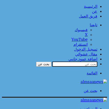
الرئيسية
عن
فريق العمل
تابعنا
فيسبوك
‫X
‫YouTube
انستقرام
تسجيل الدخول
مقال عشوائي
إضافة عمود جانبي
بحث عن
القائمة
بحث عن
المساء نيوز