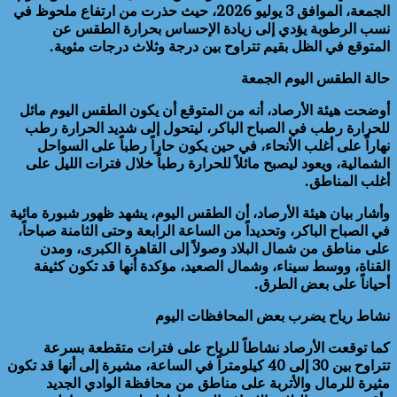
الجمعة، الموافق 3 يوليو 2026، حيث حذرت من ارتفاع ملحوظ في
نسب الرطوبة يؤدي إلى زيادة الإحساس بحرارة الطقس عن
المتوقع في الظل بقيم تتراوح بين درجة وثلاث درجات مئوية.
حالة الطقس اليوم الجمعة
أوضحت هيئة الأرصاد، أنه من المتوقع أن يكون الطقس اليوم مائل
للحرارة رطب في الصباح الباكر، ليتحول إلى شديد الحرارة رطب
نهاراً على أغلب الأنحاء، في حين يكون حاراً رطباً على السواحل
الشمالية، ويعود ليصبح مائلاً للحرارة رطباً خلال فترات الليل على
أغلب المناطق.
وأشار بيان هيئة الأرصاد، أن الطقس اليوم، يشهد ظهور شبورة مائية
في الصباح الباكر، وتحديداً من الساعة الرابعة وحتى الثامنة صباحاً،
على مناطق من شمال البلاد وصولاً إلى القاهرة الكبرى، ومدن
القناة، ووسط سيناء، وشمال الصعيد، مؤكدة أنها قد تكون كثيفة
أحياناً على بعض الطرق.
نشاط رياح يضرب بعض المحافظات اليوم
كما توقعت الأرصاد نشاطاً للرياح على فترات متقطعة بسرعة
تتراوح بين 30 إلى 40 كيلومتراً في الساعة، مشيرة إلى أنها قد تكون
مثيرة للرمال والأتربة على مناطق من محافظة الوادي الجديد