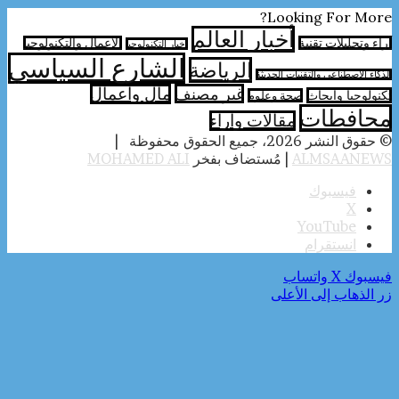
Looking For More?
أخبار العالم
آراء وتحليلات تقنية
الأعمال والتكنولوجيا
اخبار التكنولوجيا
الشارع السياسي
الرياضة
الذكاء الاصطناعي والتقنيات الحديثة
غير مصنف
مال واعمال
تكنولوجيا وابحاث
صحة وعلوم
محافطات
مقالات وارآء
© حقوق النشر 2026، جميع الحقوق محفوظة |
ALMSAANEWS
| مُستضاف بفخر
MOHAMED ALI
فيسبوك
‫X
‫YouTube
انستقرام
فيسبوك
‫X
واتساب
زر الذهاب إلى الأعلى