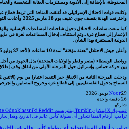
المحفوظة، بالإضافة إلى الأدوية ومستلزمات العناية الشخصية والخيام 
واخترقت الهدنة بقصف جوي عنيف يوم 18 مارس 2025 وأعادت التوغل بريا بمناطق متفرقة بقطاع غزة كانت قد انسحبت منها.
كما منعت سلطات الاحتلال دخول شاحنات المساعدات الإنسانية والوقود
الدولية المستقرة بهذا الشأن.
وأعلن جيش الاحتلال “هدنة مؤقتة” لمدة 10 ساعات (الأحد 27 يوليو 2025) وعلق العمليات العسكرية بمناطق في قطاع غزة للسماح بإيصال المساعدات الإنسانية.
بين حركة حماس وإسرائيل حول المرحلة الأولى من اتفاق وقف إطلاق 
السماح بدخول الفلسطينيين إلى قطاع غزة وخروج المصابين والجرحى 
29 يونيو، 2026
Noor
26
دقيقة واحدة
شاركها
فيسبوك
‫X
لينكدإن
بينتيريست
Odnoklassniki
ترامب: أرقام الفيفا تتجاوز أى بطولة كأس عالم فى التاريخ وهذا إنجاز 
ترامب: أرقام الفيفا تتجاوز أى بطولة كأس عالم فى التاريخ 