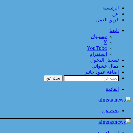
الرئيسية
عن
فريق العمل
تابعنا
فيسبوك
‫X
‫YouTube
انستقرام
تسجيل الدخول
مقال عشوائي
إضافة عمود جانبي
بحث عن
القائمة
بحث عن
المساء نيوز