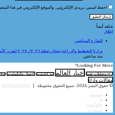
احفظ اسمي، بريدي الإلكتروني، والموقع الإلكتروني في هذا المتصف
شاهد أيضاً
إغلاق
الشارع السياسي
وزارتا التخطيط والزراعة تبحثان خطة ٢٠٢٦/ ٢٠٢٧ لتعزيز الأمن الغذائى وتوسيع مبادرة “القرية المنتجة”
منذ ساعتين
Looking For More?
أخبار العالم
آراء وتحليلات تقنية
الأعمال والتكنولوجيا
اخبار التكنولوجيا
الذكا
مقالات وارآء
© حقوق النشر 2026، جميع الحقوق محفوظة |
ALMSAANEWS
|
فيسبوك
‫X
‫YouTube
انستقرام