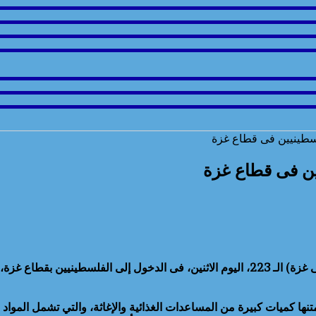
شرعت قافلة شاحنات المساعدات الإنسانية (زاد العزة .. من مصر إلى غزة) الـ 223، اليوم الاثنين
 كميات كبيرة من المساعدات الغذائية والإغاثة، والتي تشمل المواد وا