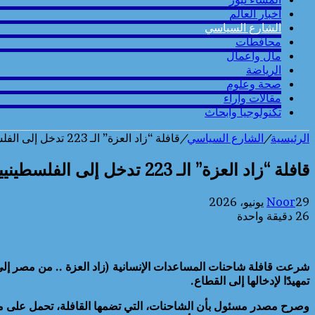
أخبار العالم
الشارع السياسي
محافطات
مال واعمال
الرياضة
صحة وعلوم
مقالات وارآء
تكنولوجيا وابحاث
الرئيسية
/
الشارع السياسي
/
قافلة “زاد العزة” الـ 223 تدخل إلى الفلسطينيين فى قطاع غزة
قافلة “زاد العزة” الـ 223 تدخل إلى الفلسطينيين فى قطاع غزة
29 يونيو، 2026
Noor
26
دقيقة واحدة
تمهيدًا لإدخالها إلى القطاع.
وصرح مصدر مسئول بأن الشاحنات، التي تضمها القافلة، تحمل على متنها