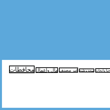
محافطات
مال واعمال
غير مصنف
جيا وابحاث
صحة وعلوم