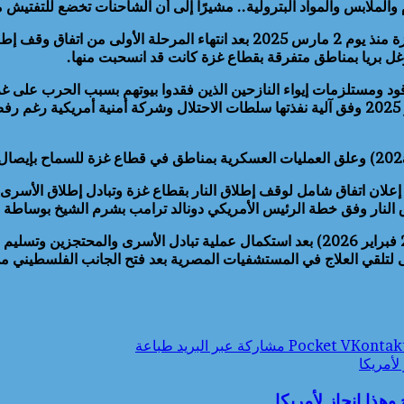
والملابس والمواد البترولية.. مشيرًا إلى أن الشاحنات تخضع للتفتيش 
وكانت قوات الاحتلال الإسرائيلي قد أغلقت المنافذ التي تربط قطاع غزة منذ يوم 2 ما
 ومستلزمات إيواء النازحين الذين فقدوا بيوتهم بسبب الحرب على غزة،
الإعمار إلى قطاع غزة..وتم استئناف إدخال المساعدات لغزة في مايو 2025 وفق آلية نفذتها سلطات ال
النار وفق خطة الرئيس الأمريكي دونالد ترامب بشرم الشيخ بوساطة 
ودخلت المرحلة الثانية من الاتفاق حيز التنفيذ اعتبارا من يوم (الاثنين 2 فبراير 2026) بعد 
لتلقي العلاج في المستشفيات المصرية بعد فتح الجانب الفلسطيني من
‫Pocket
مشاركة عبر البريد
طباعة
لأمريكا
وهذا إنجاز لأمريكا