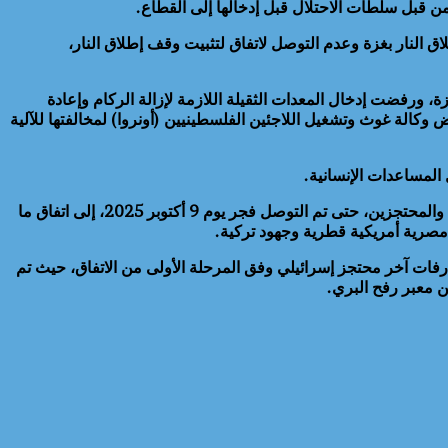
من قبل سلطات الاحتلال قبل إدخالها إلى القطاع.
رس 2025 بعد انتهاء المرحلة الأولى من اتفاق وقف إطلاق النار بغزة وعدم التوصل لاتفاق لتثبيت وقف إطلاق النار،
 ورفضت إدخال المعدات الثقيلة اللازمة لإزالة الركام وإعادة
احتلال وشركة أمنية أمريكية رغم رفض وكالة غوث وتشغيل اللاجئين الفلسطينيين (أونروا) لمخالفتها للآلية
وواصل الوسطاء (مصر وقطر والولايات المتحدة) بذل الجهود من أجل إعلان اتفاق شامل لوقف إطلاق النار بقطاع غزة وتبادل إطلاق الأسرى والمحتجزين، حتى تم التوصل فجر يوم 9 أكتوبر 2025، إلى اتفاق ما
مصرية أمريكية قطرية وجهود تركية.
استكمال عملية تبادل الأسرى والمحتجزين وتسليم رفات آخر محتجز إسرائيلي وفق المرحلة الأولى من الاتفاق، حيث تم
 معبر رفح البري.