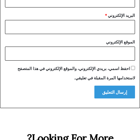
ط
أ
ن
ه
البريد الإلكتروني
*
د
ا
ف
ا
الموقع الإلكتروني
ل
ج
م
ه
و
احفظ اسمي، بريدي الإلكتروني، والموقع الإلكتروني في هذا المتصفح
ر
لاستخدامها المرة المقبلة في تعليقي.
ي
ة
ا
ل
ج
د
ي
د
ة
Looking For More?