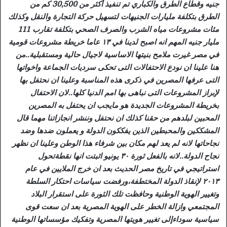
جنيه وقطاع الطرق والكباري تم تنفيذ أكثر من 30,500 كم من
الطرق بتكلفة مليارات الجنيهات لتسهيل حركة التجارة والنقل وكذلك
مئات مشروعات مياه الشرب والصرف الصحي بتكلفة تقارب 111
مليار جنيه المهم انه اصبح لدينا في ١٣ عاما خريطة مشروعات قومية
في مصر غيرت ملامح بنيتها الاساسية لاجيال حالية ومستقبلية..من
هنا علينا ان نودع الاحتفالات التى تحكى سرديات الجماعة واخواتها
التى عرفها المصرين في ذكرى هذه المناسبة وعلينا ان نحتفل بها
لإبراز المشروعات التى نباهى بها امم الدنيا كلها..لان الاحتفال
بخريطة المشروعات الجديدة هو مايجب ان يحتفل به المصرين
المحبين لبلدهم من حقنا كذلك ان نحتفل وننشر انجازاتنا مهما قال
المشككين والمحبطين الذين يفككون الدولة و يعملون ضدها وضد
نجاحاتها لانه لم يعد لهم مكان بين شرفاء هذا الوطن وعلينا ان نظهر
نجاح الدولة..لانه بالفعل ثورة ٣٠ يونيو اثبتت انها نقطةتحول
استراتيجي في تاريخ مصر الحديث بعد ان خرج الملايين في عام
٢٠١٣ لإنقاذ الدولة المختطفة،ورفضت سياسات احتكار السلطة
وتغيير الهوية الوطنية وحافظت تلك الثورة على استقرار البلاد
المجتمعي وازالة الخطر على الهوية المصرية بعد ان سعت قوى
سياسية سوداءإلى تغيير هويتها المصرية وتفكيك مؤسساتها الوطنية