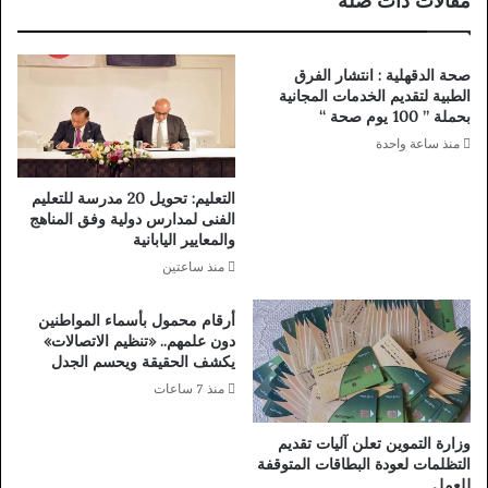
مقالات ذات صلة
ا
ى
ق
ب
ا
ذ
ئ
صحة الدقهلية : انتشار الفرق
ك
م
الطبية لتقديم الخدمات المجانية
ر
ع
بحملة ” 100 يوم صحة “
ى
ل
منذ ساعة واحدة
ث
ى
و
ا
التعليم: تحويل 20 مدرسة للتعليم
ر
ل
الفنى لمدارس دولية وفق المناهج
ة
ح
والمعايير اليابانية
3
و
منذ ساعتين
0
ا
ي
ر
أرقام محمول بأسماء المواطنين
و
و
دون علمهم.. «تنظيم الاتصالات»
ن
ا
يكشف الحقيقة ويحسم الجدل
ي
ل
و
منذ 7 ساعات
ت
:
ش
س
ا
وزارة التموين تعلن آليات تقديم
ت
و
التظلمات لعودة البطاقات المتوقفة
ظ
ر
للعمل