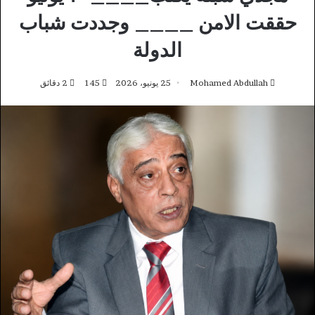
حققت الامن ____ وجددت شباب
الدولة
Mohamed Abdullah
25 يونيو، 2026
145
2 دقائق