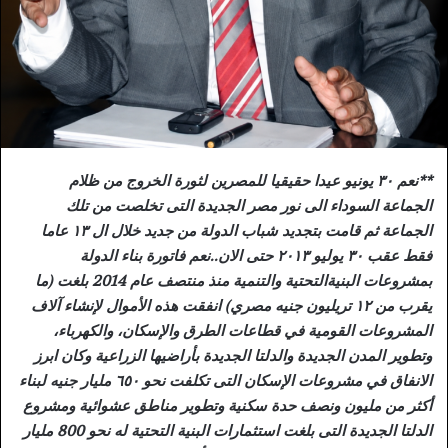
**نعم ٣٠ يونيو عيدا حقيقيا للمصرين لثورة الخروج من ظلام
الجماعة السوداء الى نور مصر الجديدة التى تخلصت من تلك
الجماعة ثم قامت بتجديد شباب الدولة من جديد خلال ال ١٣ عاما
فقط عقب ٣٠ يوليو ٢٠١٣ حتى الان..نعم فاتورة بناء الدولة
بمشروعات البنيةالتحتية والتنمية منذ منتصف عام 2014 بلغت (ما
يقرب من ١٢ تريليون جنيه مصري) انفقت هذه الأموال لإنشاء آلاف
المشروعات القومية في قطاعات الطرق والإسكان، والكهرباء،
وتطوير المدن الجديدة والدلتا الجديدة بأراضيها الزراعية وكان ابرز
الانفاق في مشروعات الإسكان التى تكلفت نحو ٦٥٠ مليار جنيه لبناء
أكثر من مليون ونصف حدة سكنية وتطوير مناطق عشوائية ومشروع
الدلتا الجديدة التى بلغت استثمارات البنية التحتية له نحو 800 مليار