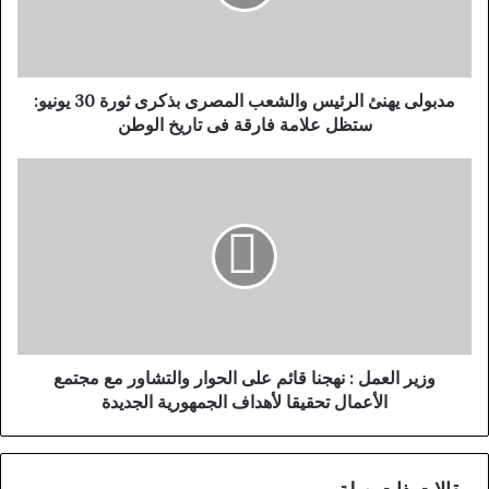
ى
ي
ه
ن
ئ
مدبولى يهنئ الرئيس والشعب المصرى بذكرى ثورة 30 يونيو:
ا
ستظل علامة فارقة فى تاريخ الوطن
ل
ر
و
ئ
ز
ي
ي
س
ر
و
ا
ا
ل
ل
ع
ش
م
ع
ل
ب
:
وزير العمل : نهجنا قائم على الحوار والتشاور مع مجتمع
ا
ن
الأعمال تحقيقا لأهداف الجمهورية الجديدة
ل
ه
م
ج
ص
ن
ر