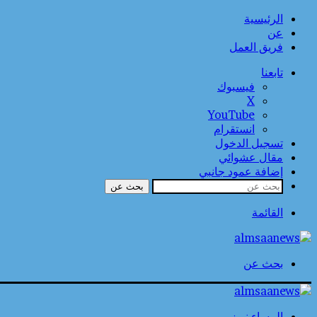
الرئيسية
عن
فريق العمل
تابعنا
فيسبوك
‫X
‫YouTube
انستقرام
تسجيل الدخول
مقال عشوائي
إضافة عمود جانبي
بحث عن
القائمة
بحث عن
المساء نيوز