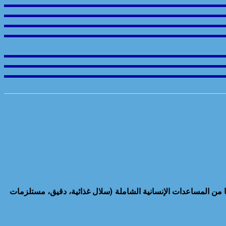
ل الأحمر المصري أن قافلة (زاد العزة..من مصر إلى غزة) الـ 219 التي دخلت، اليوم الثلاثاء، إلى قطاع غزة ، حملت نحو 2,514 طنًا من المساعدات الإنسانية الشاملة (سلال غذائية، دقيق، مستلزمات