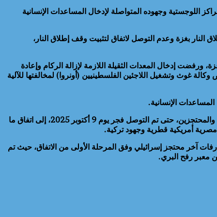
راكز اللوجستية وجهوده المتواصلة لإدخال المساعدات الإنسانية
رس 2025 بعد انتهاء المرحلة الأولى من اتفاق وقف إطلاق النار بغزة وعدم التوصل لاتفاق لتثبيت وقف إطلاق النار،
 ورفضت إدخال المعدات الثقيلة اللازمة لإزالة الركام وإعادة
حتلال وشركة أمنية أمريكية رغم رفض وكالة غوث وتشغيل اللاجئين الفلسطينيين (أونروا) لمخالفتها للآلية
وواصل الوسطاء (مصر وقطر والولايات المتحدة) بذل الجهود من أجل إعلان اتفاق شامل لوقف إطلاق النار بقطاع غزة وتبادل إطلاق الأسرى والمحتجزين، حتى تم التوصل فجر يوم 9 أكتوبر 2025، إلى اتفاق ما
مصرية أمريكية قطرية وجهود تركية.
استكمال عملية تبادل الأسرى والمحتجزين وتسليم رفات آخر محتجز إسرائيلي وفق المرحلة الأولى من الاتفاق، حيث تم
 معبر رفح البري.