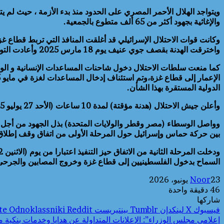
ويتواجد الهلال الأحمر المصري على الحدود منذ بدء الأزمة ، حيث لم ي
والإغاثية بجهود أكثر من 65 ألف متطوع بالجمعية.
واخترقت الهدنة بقصف جوي عنيف يوم 18 مارس 2025 وأعادت التوغل بريا بمناطق متفرقة بقطاع غزة كانت قد انسحبت منها.
كما منعت سلطات الاحتلال دخول شاحنات المساعدات الإنسانية و الوقو
الدولية المستقرة بهذا الشأن.
وأعلن جيش الاحتلال (هدنة مؤقتة) لمدة 10 ساعات (الأحد 27 يوليو 2025) وعلق العمليات العسكرية بمناطق في قطاع غزة للسماح بإيصال المساعدات الإنسانية.
بين حركة حماس وإسرائيل حول المرحلة الأولى من اتفاق وقف إطلاق 
السماح بدخول الفلسطينيين إلى قطاع غزة وخروج المصابين والجرحى 
23 يونيو، 2026
Noor
46
دقيقة واحدة
شاركها
فيسبوك
‫X
لينكدإن
بينتيريست
Odnoklassniki
إعلامى مجلس الوزراء”: الإعلانات المتداولة عن هدايا وخدمات بنكية 