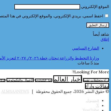
الموقع الإلكتروني
احفظ اسمي، بريدي الإلكتروني، والموقع الإلكتروني في هذا المتصف
شاهد أيضاً
إغلاق
الشارع السياسي
وزارتا التخطيط والزراعة تبحثان خطة ٢٠٢٦/ ٢٠٢٧ لتعزيز الأمن الغذائى وتوسيع مبادرة “القرية المنتجة”
منذ 5 ساعات
Looking For More?
أخبار العالم
آراء وتحليلات تقنية
الأعمال والتكنولوجيا
اخبار التكنولوجيا
الذكا
مقالات وارآء
© حقوق النشر 2026، جميع الحقوق محفوظة |
ALMSAANEWS
|
فيسبوك
‫X
‫YouTube