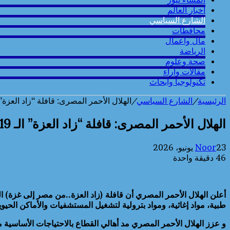
أخبار العالم
الشارع السياسي
محافطات
مال واعمال
الرياضة
صحة وعلوم
مقالات وارآء
تكنولوجيا وابحاث
الرئيسية
/
الشارع السياسي
/
الهلال الأحمر المصرى: قافلة “زاد العزة” الـ 219 تحمل 2,514 طنا من المساعدات ال
الهلال الأحمر المصرى: قافلة “زاد العزة” الـ 219 تحمل 2,514 طنا من المساعدات الإنسانية
23 يونيو، 2026
Noor
46
دقيقة واحدة
طبية، مواد إغاثية، ومواد بترولية لتشغيل المستشفيات والأماكن الحيوي
و عزز الهلال الأحمر المصري مد أهالي القطاع بالاحتياجات الأساسية م