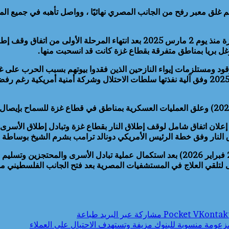
تم غلق معبر رفح من الجانب المصري نهائيًا ، وواصل تأهبه في جميع الم
وكانت قوات الاحتلال الإسرائيلي قد أغلقت المنافذ التي تربط قطاع غزة منذ يوم 2 ما
د ومستلزمات إيواء النازحين الذين فقدوا بيوتهم بسبب الحرب على غزة،
الإعمار إلى قطاع غزة،وتم استئناف إدخال المساعدات لغزة في مايو 2025 وفق آلية نفذتها سلطات الا
النار وفق خطة الرئيس الأمريكي دونالد ترامب بشرم الشيخ بوساطة 
ودخلت المرحلة الثانية من الاتفاق حيز التنفيذ اعتبارا من يوم (الاثنين 2 فبراير 2026) بعد 
لتلقي العلاج في المستشفيات المصرية بعد فتح الجانب الفلسطيني من
‫Pocket
مشاركة عبر البريد
طباعة
مزعومة منسوبة للبنوك مزيفة وتستهدف الاحتيال على العملاء