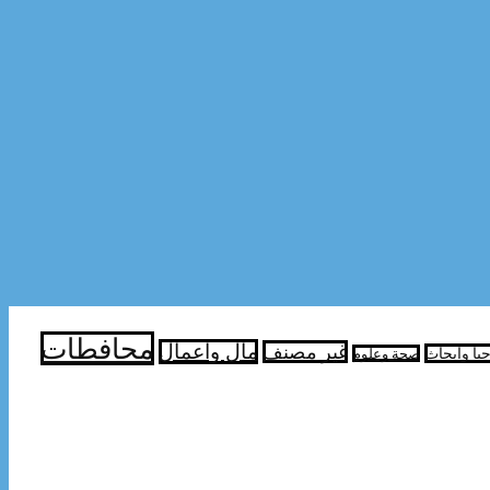
محافطات
مال واعمال
غير مصنف
جيا وابحاث
صحة وعلوم