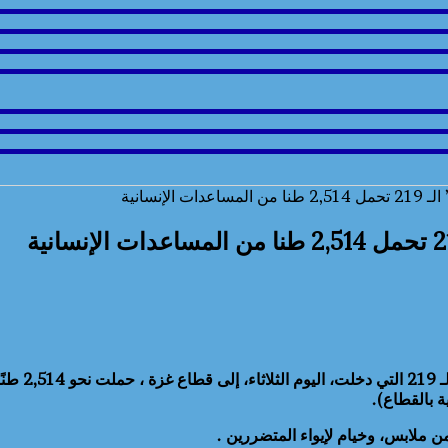
إنسانية
أعلن الهلا
ة بالقطاع).
ن ملابس، وخيام لإيواء المتضررين .