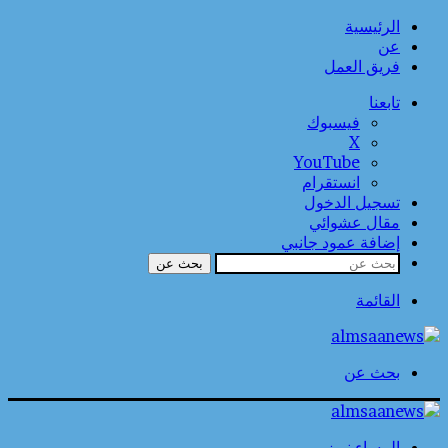
الرئيسية
عن
فريق العمل
تابعنا
فيسبوك
‫X
‫YouTube
انستقرام
تسجيل الدخول
مقال عشوائي
إضافة عمود جانبي
بحث عن
القائمة
بحث عن
المساء نيوز