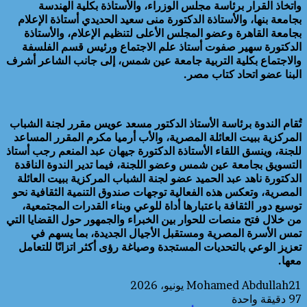
واتخاذ القرار برئاسة مجلس الوزراء، والأستاذة بكلية الهندسة
بجامعة بنها، والأستاذة الدكتورة منى سعيد الحديدي أستاذة الإعلام
بجامعة القاهرة وعضو المجلس الأعلى لتنظيم الإعلام، والأستاذة
الدكتورة سهير صفوت أستاذ علم الاجتماع ورئيس قسم الفلسفة
والاجتماع بكلية التربية جامعة عين شمس، إلى جانب الشاعر أشرف
البنا عضو اتحاد كتاب مصر.
تُقام الندوة برئاسة الأستاذ الدكتور مسعد عويس مقرر لجنة الشباب
المركزية ببيت العائلة المصرية، والأب أرميا مكرم المقرر المساعد
للجنة، وينسق اللقاء الأستاذة الدكتورة جيهان عبد المنعم رجب أستاذ
التسويق بجامعة عين شمس وعضو اللجنة، فيما تدير الندوة الناقدة
الدكتورة ناهد عبد الحميد عضو لجنة الشباب المركزية ببيت العائلة
المصرية، وتعكس هذه الفعالية توجهات صندوق التنمية الثقافية نحو
توسيع دور الثقافة باعتبارها أداة للوعي وبناء القدرات المجتمعية،
من خلال فتح منصات للحوار بين الخبراء والجمهور حول القضايا التي
تمس الأسرة المصرية ومستقبل الأجيال الجديدة، بما يسهم في
تعزيز الوعي بالتحديات المستجدة وصياغة رؤى أكثر اتزانًا للتعامل
معها.
21 يونيو، 2026
Mohamed Abdullah
97
دقيقة واحدة