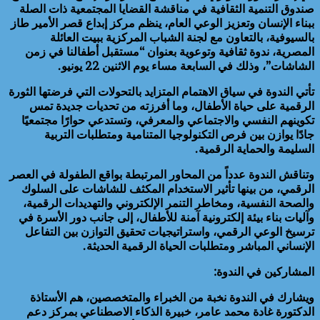
صندوق التنمية الثقافية في مناقشة القضايا المجتمعية ذات الصلة
ببناء الإنسان وتعزيز الوعي العام، ينظم مركز إبداع قصر الأمير طاز
بالسيوفية، بالتعاون مع لجنة الشباب المركزية ببيت العائلة
المصرية، ندوة ثقافية وتوعوية بعنوان “مستقبل أطفالنا في زمن
الشاشات”، وذلك في السابعة مساء يوم الاثنين 22 يونيو.
تأتي الندوة في سياق الاهتمام المتزايد بالتحولات التي فرضتها الثورة
الرقمية على حياة الأطفال، وما أفرزته من تحديات جديدة تمس
تكوينهم النفسي والاجتماعي والمعرفي، وتستدعي حوارًا مجتمعيًا
جادًا يوازن بين فرص التكنولوجيا المتنامية ومتطلبات التربية
السليمة والحماية الرقمية.
وتناقش الندوة عدداً من المحاور المرتبطة بواقع الطفولة في العصر
الرقمي، من بينها تأثير الاستخدام المكثف للشاشات على السلوك
والصحة النفسية، ومخاطر التنمر الإلكتروني والتهديدات الرقمية،
وآليات بناء بيئة إلكترونية آمنة للأطفال، إلى جانب دور الأسرة في
ترسيخ الوعي الرقمي، واستراتيجيات تحقيق التوازن بين التفاعل
الإنساني المباشر ومتطلبات الحياة الرقمية الحديثة.
المشاركين في الندوة:
ويشارك في الندوة نخبة من الخبراء والمتخصصين، هم الأستاذة
الدكتورة غادة محمد عامر، خبيرة الذكاء الاصطناعي بمركز دعم