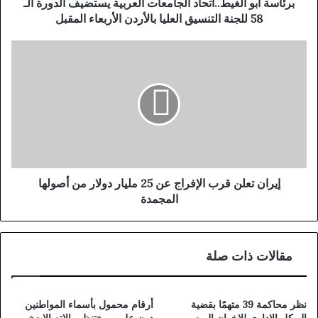
ا
برئاسة أبو الغيط..اتحاد الجامعات العربية يستضيف الدورة الـ
ل
58 للجنة التنسيق العليا بالأردن الأربعاء المقبل
غ
ي
إ
ط
ي
.
ر
.
ا
ا
ن
ت
ت
ح
ع
ا
ل
د
ن
ا
ق
إيران تعلن قرب الإفراج عن 25 مليار دولار من أصولها
ل
ر
المجمدة
ج
ب
ا
ا
م
ل
مقالات ذات صلة
ع
إ
ا
ف
ت
ر
ا
ا
نظر محاكمة 39 متهمًا بقضية
أرقام محمول بأسماء المواطنين
ل
ج