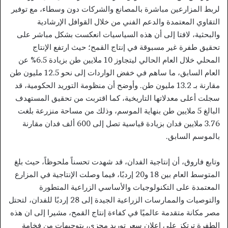
لربط المزارعين مباشرة بالمصانع والشركات دون وسطاء، مع توفير
التقاوي المعتمدة والدعم الفني من خلال القوافل الإرشادية
والبحثية، لافتا إلى أن هذه السياسيات انعكست بشكل مباشر على
تحقيق طفرة غير مسبوقة في إنتاج القمح؛ حيث ارتفع الإنتاج
المحلي خلال العام الحالي ليتجاوز 10 ملايين طن بزيادة 6.5% عن
العام السابق، ما ساهم في خفض الواردات إلى نحو 12.5 مليون طن
مقارنة بـ 13.2 مليون طن. وأوضح أن منظومة التوريد الحكومية، قد
سجلت أعلى معدلاتها التاريخية، كما اقتربت من تحقيق المستهدف
البالغ 5 ملايين طن بنهاية الموسم، وذلك من مساحة منزرعة بلغت
3.76 ملايين فدان بزيادة قياسية تصل إلى 600 ألف فدان مقارنة
بالموسم السابق.
وتابع فاروق، أن إنتاجية الفدان، قد شهدت تحسناً ملحوظاً، حيث بلغ
المتوسط العام بين 18 و20 إردبًا، فيما وصلت الإنتاجية في المزارع
المعتمدة على التكنولوجيات والأساسي الزراعية المتطورة
والتوصيات والممارسات الزراعية الجيدة إلى 28 إردبًا للفدان، لتحتل
مصر مكانة متقدمة عالميًا في كفاءة إنتاج القمح، مشيرا إلى ان هذه
الطفرة ترتكز على إعلان سعر توريد مجزي، بتوجيهات من فخامة