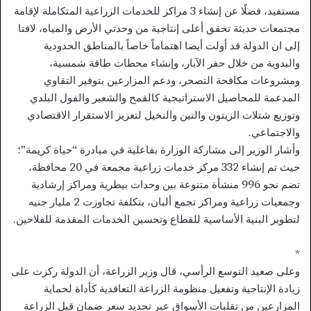
مستفيد، فضلًا عن إنشاء 3 مراكز للخدمات الزراعية المتكاملة لإقامة
مجتمعات حديثة تحقق أعلى إنتاجية من وحدتي الأرض والمياه، لافتا
إلى ان الدولة قد أولت أيضا اهتماماً خاصاً بالمناطق الحدودية
والبدوية من خلال حفر الآبار، وإنشاء محطات طاقة شمسية،
ومشروعات مكافحة التصحر، ودعم المزارعين بتوفير التقاوي
المدعمة للمحاصيل الاستراتيجية كالقمح والشعير والفول البلدي
وتوزيع شتلات الزيتون والتين والنخيل لتعزيز الاستقرار الاقتصادي
والاجتماعي.
وأشار الوزير إلى مشاركة الوزارة بفاعلية في مبادرة “حياة كريمة”؛
حيث تم إنشاء 332 مركز خدمات زراعية مجمعة في 20 محافظة،
تضم نحو 996 منشأة متنوعة بين وحدات بيطرية ومراكز إرشادية
وجمعيات زراعية ومراكز تجمع ألبان، بتكلفة تجاوزت 2 مليار جنيه
لتطوير البنية الأساسية للقطاع وتحسين الخدمات المقدمة للفلاحين.
*
وعلى صعيد التوسع الرأسي، قال وزير الزراعة، أن الدولة ركزت على
زيادة الإنتاجية وتفعيل منظومة الزراعة التعاقدية كأداة لحماية
المزارعين من تقلبات الأسواق عبر تحديد سعر ضمان قبل الزراعة