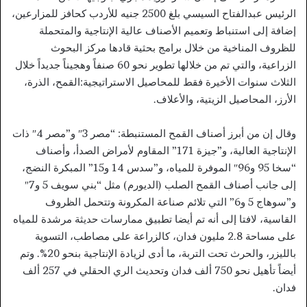
الرئيس عبدالفتاح السيسي بلغ 2500 جنيه للأردب كحافز للمزارعين،
إضافة إلى استنباط وتعميم الأصناف عالية الإنتاجية والمتحملة
للظروف المناخية من خلال برامج بحثية قادها مركز البحوث
الزراعية، والتي تم من خلالها تطوير نحو 60 صنفاً وهجيناً جديداً خلال
الثلاث سنوات الأخيرة فقط للمحاصيل الاستراتيجية:القمح، الذرة،
الأرز، المحاصيل الزيتية، والأعلاف.
وقال إن من أبرز أصناف القمح المستنبطة: “مصر 3″ و”مصر 4″ ذات
الإنتاجية العالية، و”جيزة 171” المقاوم لأمراض الصدأ، وأصناف
“سخا 95 و96″ الموفرة للمياه، و”سدس 14 و15” المبكرة النضج،
إلى جانب أصناف القمح الصلب (الديورم) مثل “بني سويف 5 و7″
و”سوهاج 5 و6” التي تلائم صناعة المكرونة وتتحمل الظروف
القاسية، لافتا إلى أنه تم أيضا تطبيق ممارسات حديثة مرشدة للمياه
على مساحة 2.8 مليون فدان، كالزراعة على مصاطب، التسوية
بالليزر، والحرث تحت التربة، ما أدى لزيادة الإنتاجية بنحو 20%. وتم
أيضاً تأهيل نحو 750 ألف فدان وتحديث الري الحقلي في 257 ألف
فدان.