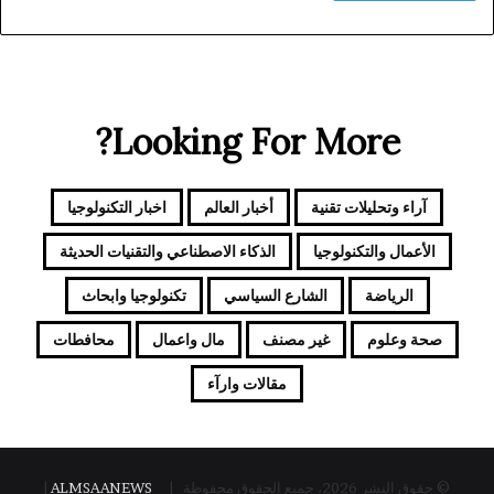
ل
أ
ر
د
ن
ا
Looking For More?
ل
أ
ر
آراء وتحليلات تقنية
أخبار العالم
اخبار التكنولوجيا
ب
ع
الأعمال والتكنولوجيا
الذكاء الاصطناعي والتقنيات الحديثة
ا
ء
الرياضة
الشارع السياسي
تكنولوجيا وابحاث
ا
ل
صحة وعلوم
غير مصنف
مال واعمال
محافطات
م
ق
مقالات وارآء
ب
ل
© حقوق النشر 2026، جميع الحقوق محفوظة |
ALMSAANEWS
|