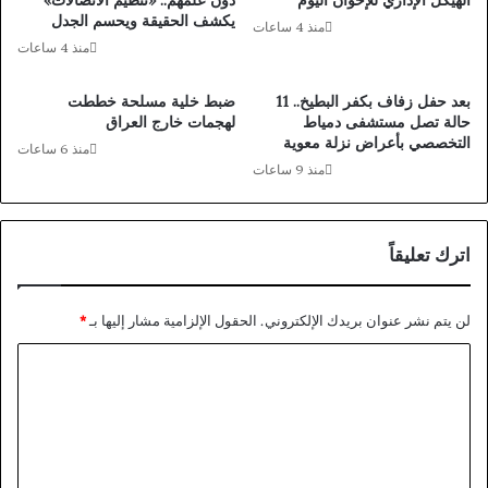
الهيكل الإداري للإخوان اليوم
دون علمهم.. «تنظيم الاتصالات»
ع
ع
يكشف الحقيقة ويحسم الجدل
منذ 4 ساعات
ر
ن
منذ 4 ساعات
ب
2
ي
5
بعد حفل زفاف بكفر البطيخ.. 11
ضبط خلية مسلحة خططت
ة
م
حالة تصل مستشفى دمياط
لهجمات خارج العراق
ي
ل
التخصصي بأعراض نزلة معوية
منذ 6 ساعات
س
ي
منذ 9 ساعات
ت
ا
ض
ر
ي
د
ف
و
اترك تعليقاً
ا
ل
ل
ا
د
ر
لن يتم نشر عنوان بريدك الإلكتروني.
الحقول الإلزامية مشار إليها بـ
*
و
م
ا
ر
ن
ة
أ
ل
ا
ص
ت
ل
و
ـ
ل
ع
5
ه