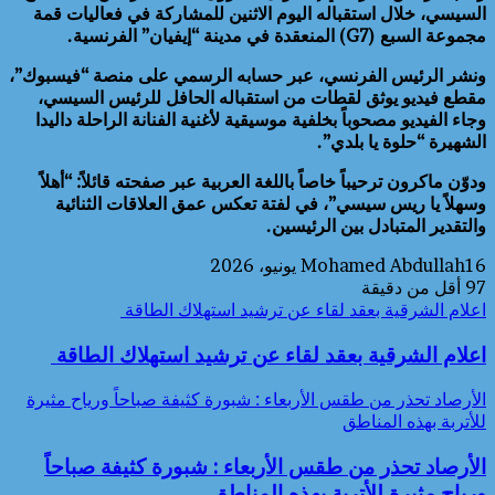
السيسي، خلال استقباله اليوم الاثنين للمشاركة في فعاليات قمة
مجموعة السبع (G7) المنعقدة في مدينة “إيفيان” الفرنسية.
ونشر الرئيس الفرنسي، عبر حسابه الرسمي على منصة “فيسبوك”،
مقطع فيديو يوثق لقطات من استقباله الحافل للرئيس السيسي،
وجاء الفيديو مصحوباً بخلفية موسيقية لأغنية الفنانة الراحلة داليدا
الشهيرة “حلوة يا بلدي”.
ودوّن ماكرون ترحيباً خاصاً باللغة العربية عبر صفحته قائلاً: “أهلاً
وسهلاً يا ريس سيسي”، في لفتة تعكس عمق العلاقات الثنائية
والتقدير المتبادل بين الرئيسين.
16 يونيو، 2026
Mohamed Abdullah
97
أقل من دقيقة
اعلام الشرقية بعقد لقاء عن ترشيد استهلاك الطاقة
اعلام الشرقية بعقد لقاء عن ترشيد استهلاك الطاقة
الأرصاد تحذر من طقس الأربعاء : شبورة كثيفة صباحاً ورياح مثيرة
للأتربة بهذه المناطق
الأرصاد تحذر من طقس الأربعاء : شبورة كثيفة صباحاً
ورياح مثيرة للأتربة بهذه المناطق