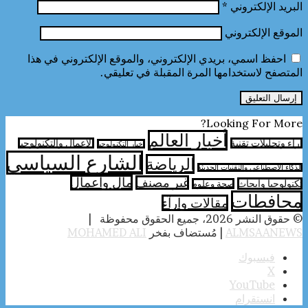
البريد الإلكتروني
*
الموقع الإلكتروني
احفظ اسمي، بريدي الإلكتروني، والموقع الإلكتروني في هذا
المتصفح لاستخدامها المرة المقبلة في تعليقي.
Looking For More?
أخبار العالم
آراء وتحليلات تقنية
الأعمال والتكنولوجيا
اخبار التكنولوجيا
الشارع السياسي
الرياضة
الذكاء الاصطناعي والتقنيات الحديثة
مال واعمال
غير مصنف
تكنولوجيا وابحاث
صحة وعلوم
محافطات
مقالات وارآء
© حقوق النشر 2026، جميع الحقوق محفوظة |
ALMSAANEWS
| مُستضاف بفخر
MOHAMED ALI
فيسبوك
‫X
‫YouTube
انستقرام