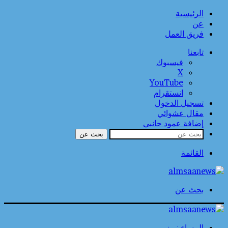
الرئيسية
عن
فريق العمل
تابعنا
فيسبوك
‫X
‫YouTube
انستقرام
تسجيل الدخول
مقال عشوائي
إضافة عمود جانبي
بحث عن
القائمة
بحث عن
المساء نيوز