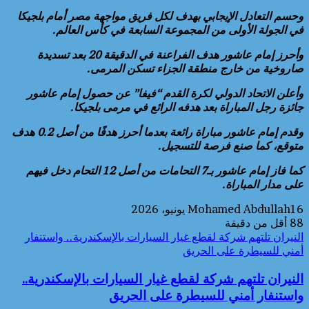
وحسم التعادل الإيجابي بهدف لكل فريق مواجهة مصر أمام بلجيكا
في الجولة الأولى من المجموعة السابعة في كأس العالم.
وأحرز إمام عاشور هدف الفراعنة في الدقيقة 20 بعد تسديدة
صاروخية من خارج منطقة الجزاء تسكن المرمى.
وأعلن الاتحاد الدولي لكرة القدم “فيفا” عن حصول إمام عاشور
جائزة رجل المباراة بعد هدفه الرائع في مرمى بلجيكا.
وقدم إمام عاشور مباراة رائعة بعدما أحرز هدفًا من أصل 0.2 هدف
متوقع، كما صنع فرصة للتسجيل.
كما فاز إمام عاشور بـ7 التحامات من أصل 12 التحام دخل فيهم
على مدار المباراة.
16 يونيو، 2026
Mohamed Abdullah
88
أقل من دقيقة
النيران تلتهم شركة لقطع غيار السيارات بالإسكندرية.. واستنفار
أمني للسيطرة على الحريق
النيران تلتهم شركة لقطع غيار السيارات بالإسكندرية..
واستنفار أمني للسيطرة على الحريق