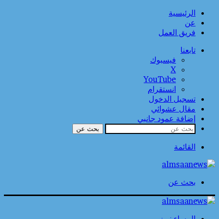
الرئيسية
عن
فريق العمل
تابعنا
فيسبوك
‫X
‫YouTube
انستقرام
تسجيل الدخول
مقال عشوائي
إضافة عمود جانبي
بحث عن
القائمة
بحث عن
المساء نيوز