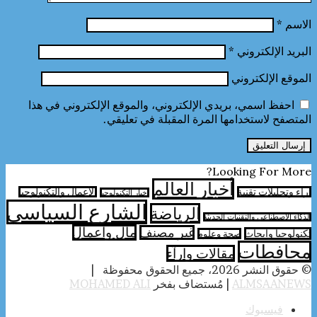
الاسم
*
البريد الإلكتروني
*
الموقع الإلكتروني
احفظ اسمي، بريدي الإلكتروني، والموقع الإلكتروني في هذا
المتصفح لاستخدامها المرة المقبلة في تعليقي.
Looking For More?
أخبار العالم
آراء وتحليلات تقنية
الأعمال والتكنولوجيا
اخبار التكنولوجيا
الشارع السياسي
الرياضة
الذكاء الاصطناعي والتقنيات الحديثة
مال واعمال
غير مصنف
تكنولوجيا وابحاث
صحة وعلوم
محافطات
مقالات وارآء
© حقوق النشر 2026، جميع الحقوق محفوظة |
ALMSAANEWS
| مُستضاف بفخر
MOHAMED ALI
فيسبوك