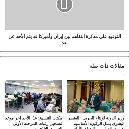
ه
ق
د
ي
ف
ع
ل
ع
ب
ل
د
ى
التوقيع على مذكرة التفاهم بين إيران وأميركا قد يتم الأحد عن
ي
م
بعد
ل
ذ
.
ك
.
ر
مقالات ذات صلة
أ
ة
ر
ا
ق
ل
ا
ت
م
ف
م
ا
ن
ه
م
م
ب
ب
وزير الدولة للإنتاج الحربى : العنصر
مكتب التنسيق: غدًا الأحد آخر موعد
ا
ي
البشرى يمثل الركيزة الأساسية
لتسجيل رغبات المرحلة الأولى
ر
ن