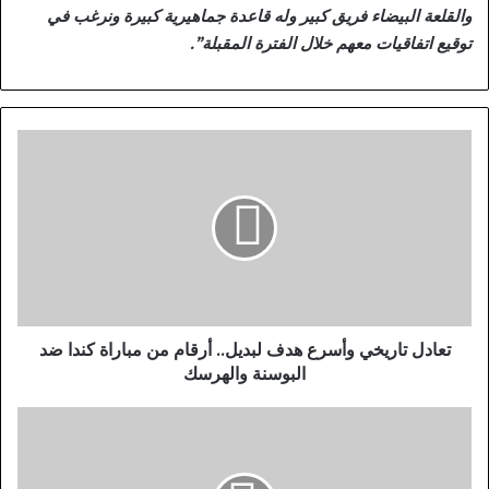
والقلعة البيضاء فريق كبير وله قاعدة جماهيرية كبيرة ونرغب في
توقيع اتفاقيات معهم خلال الفترة المقبلة”.
ت
ع
ا
د
ل
ت
ا
ر
ي
خ
تعادل تاريخي وأسرع هدف لبديل.. أرقام من مباراة كندا ضد
ي
البوسنة والهرسك
و
أ
ا
س
ل
ر
ت
ع
و