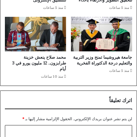
لتحقيق التطوير والارتقاء بالأداء
للتنسيق الإلكترونى
ا
إ
منذ 5 ساعات
منذ 5 ساعات
ة
ي
ك
ر
ن
ا
د
ن
ا
و
ض
أ
د
م
ا
ي
جامعة هيروشيما تمنح وزير التربية
محمد صلاح ينعش خزينة
ل
ر
والتعليم درجة الدكتوراة الفخرية
طرابزون.. 12 مليون يورو في 3
ب
ك
أيام
منذ 5 ساعات
و
ا
منذ 10 ساعات
س
ق
ن
د
ة
ي
اترك تعليقاً
و
ت
ا
م
ل
ا
لن يتم نشر عنوان بريدك الإلكتروني.
الحقول الإلزامية مشار إليها بـ
*
ه
ل
ر
أ
ا
س
ح