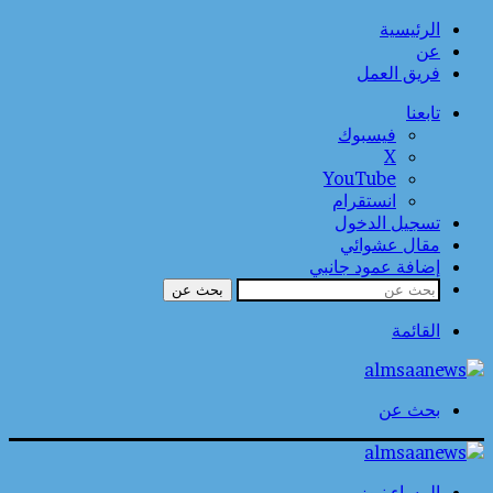
الرئيسية
عن
فريق العمل
تابعنا
فيسبوك
‫X
‫YouTube
انستقرام
تسجيل الدخول
مقال عشوائي
إضافة عمود جانبي
بحث عن
القائمة
بحث عن
المساء نيوز