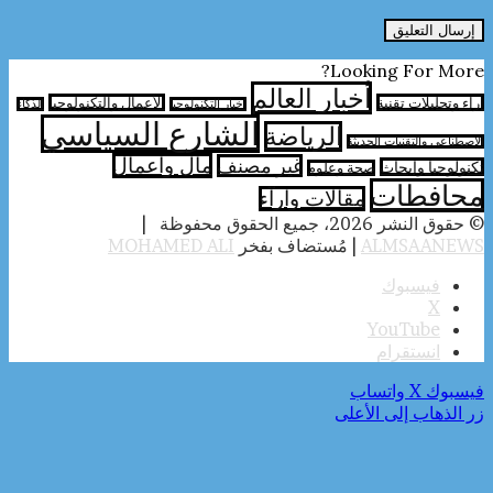
Looking For More?
أخبار العالم
آراء وتحليلات تقنية
الأعمال والتكنولوجيا
اخبار التكنولوجيا
الذكاء
الشارع السياسي
الرياضة
الاصطناعي والتقنيات الحديثة
مال واعمال
غير مصنف
تكنولوجيا وابحاث
صحة وعلوم
محافطات
مقالات وارآء
© حقوق النشر 2026، جميع الحقوق محفوظة |
ALMSAANEWS
| مُستضاف بفخر
MOHAMED ALI
فيسبوك
‫X
‫YouTube
انستقرام
فيسبوك
‫X
واتساب
زر الذهاب إلى الأعلى