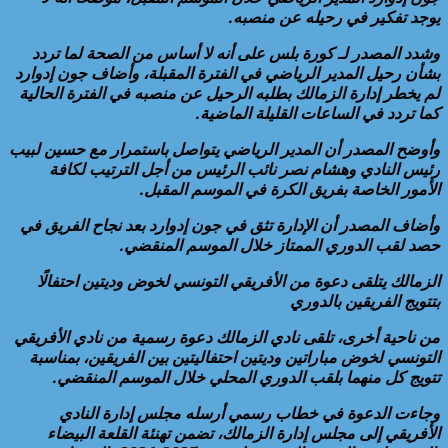
يوجد تفكير في رحيله عن منصبه.
وشدد المصدر لـ كورة بلس على أنه لا أساس من الصحة لما تردد
بشأن رحيل المدير الرياضي في الفترة المقبلة، وأضاف جون إدوارد
لم يخطر إدارة الزمالك بطلبه الرحيل عن منصبه في الفترة الحالية
كما تردد في الساعات القليلة الماضية.
وأوضح المصدر أن المدير الرياضي يتواصل باستمرار مع حسين لبيب
رئيس النادي وهشام نصر نائب الرئيس من أجل الترتيب لكافة
الأمور الخاصة بفريق الكرة في الموسم المقبل.
وأضاف المصدر أن الإدارة تثق في جون إدوارد بعد نجاح الفريق في
حصد لقب الدوري الممتاز خلال الموسم المنقضي.
الزمالك يتلقى دعوة من الأفريقي التونسي لخوض وديتين احتفالًا
بتتويج الفريقين بالدوري
من ناحية أخرى، تلقى نادي الزمالك دعوة رسمية من نادي الأفريقي
التونسي لخوض مباراتين وديتين احتفاليتين بين الفريقين، بمناسبة
تتويج كل منهما بلقب الدوري المحلي خلال الموسم المنقضي.
وجاءت الدعوة في خطاب رسمي أرسله مجلس إدارة النادي
الأفريقي إلى مجلس إدارة الزمالك، تضمن تهنئة القلعة البيضاء