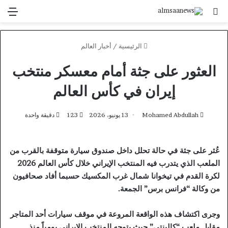
بحث عن
الق
الرئيسية
/
أخبار العالم
العثور على جثة أمام معسكر منتخب
إيران في كأس العالم
Mohamed Abdullah
13 يونيو، 2026
123
دقيقة واحدة
عُثر على جثة في حالة تحلل داخل صندوق سيارة متوقفة بالقرب من
الملعب الذي يتدرب فيه المنتخب الإيراني خلال كأس العالم 2026
لكرة القدم في تيخوانا شمال غرب المكسيك حسبما أفاد صحافيون
من وكالة “فرانس برس” الجمعة.
وجرى اكتشاف هذه الواقعة المروعة في موقف سيارات أحد المتاجر
مقابل ملعب “كالينتي” حيث يتوجه المنتخب الإيراني يومياً منذ