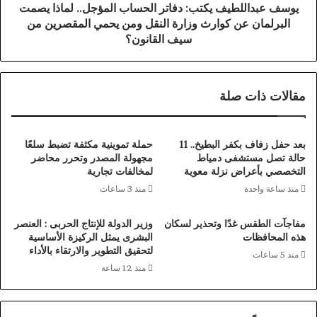
م
ل
يوسف عبداللطيف يكتب: دفاتر الحساب المؤجل.. لماذا يصمت
ب
ط
البرلمان عن كوارث وزارة النقل ومن يحمي المقصرين من
ي
ي
سيف القانون؟
ن
ف
إ
ي
ي
ك
مقالات ذات صلة
ر
ت
ا
ب
ن
:
و
د
بعد حفل زفاف بكفر البطيخ.. 11
حملة تموينية مكثفة تضبط سلعًا
أ
ف
حالة تصل مستشفى دمياط
مجهولة المصدر وتحرر محاضر
م
ا
التخصصي بأعراض نزلة معوية
لمخالفات تجارية
ي
ت
منذ ساعة واحدة
منذ 3 ساعات
ر
ر
ك
ا
مفاجآت الطقس غدًا وتحذير لسكان
وزير الدولة للإنتاج الحربى : العنصر
ا
ل
هذه المحافظات
البشرى يمثل الركيزة الأساسية
ق
ح
لتحقيق التطوير والارتقاء بالأداء
منذ 5 ساعات
د
س
منذ 12 ساعة
ي
ا
ت
ب
م
ا