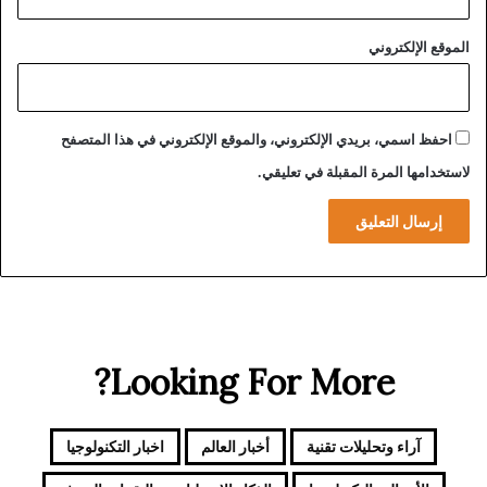
ا
ن
الموقع الإلكتروني
ع
ن
ك
و
احفظ اسمي، بريدي الإلكتروني، والموقع الإلكتروني في هذا المتصفح
ا
لاستخدامها المرة المقبلة في تعليقي.
ر
ث
و
ز
ا
ر
ة
ا
ل
Looking For More?
ن
ق
ل
آراء وتحليلات تقنية
أخبار العالم
اخبار التكنولوجيا
و
م