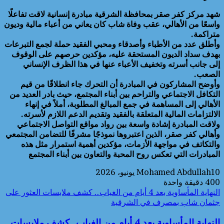
شهد مركز كفر صقر بمحافظة الشرقية مبادرة إنسانية لاقت تفاعلًا
واسعًا من الأهالي، عقب وفاة شاب كان يعاني من أعباء مالية وديون
متراكمة.
وأطلق عدد من الأطباء وأصدقاء ومحبي الفقيد حملة لجمع التبرعات
بهدف سداد الديون المستحقة عليه، مؤكدين حرصهم على الوقوف
إلى جانب أسرته وتخفيف الأعباء عنها في هذا الظرف الإنساني
الصعب.
وأوضح المشاركون في المبادرة أن التحرك جاء انطلاقًا من قيم
التكافل الاجتماعي والتراحم بين أبناء المجتمع، حيث بادر العديد من
الأهالي إلى المساهمة في جمع المبالغ المطلوبة، أملاً في إنهاء
الالتزامات المالية المتعلقة بالفقيد وتقديم الدعم اللازم لأسرته.
ولاقت المبادرة إشادة واسعة بين رواد مواقع التواصل الاجتماعي
وأهالي كفر صقر، الذين اعتبروها نموذجًا مشرفًا للتضامن المجتمعي
والتكاتف في مواجهة الأزمات، مؤكدين أهمية استمرار مثل هذه
المبادرات التي تعكس روح المحبة والتعاون بين أبناء المجتمع
10 يونيو، 2026
Mohamed Abdullah
400
دقيقة واحدة
النهاية المأساوية بعد 4 أيام من الغياب.. كشف ملابسات العثور على
جثمان شاب بمصرف في الشرقية
النهاية المأساوية بعد 4 أيام من الغياب.. كشف ملابسات