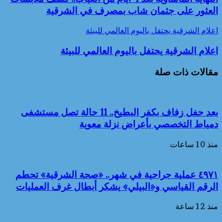
العثور على جثمان شاب بمصرف في الشرقية
اعلام الشرقية يحتفل باليوم العالمي للبيئة
اعلام الشرقية يحتفل باليوم العالمي للبيئة
مقالات ذات صلة
بعد حفل زفاف بكفر البطيخ.. 11 حالة تصل مستشفى
دمياط التخصصي بأعراض نزلة معوية
منذ 10 ساعات
٤٩٧١ عملية جراحية في شهر.. «صحة الشرقية» تحطم
الرقم القياسي و«البيلي» يشكر أبطال غرف العمليات
منذ 12 ساعة