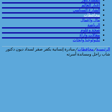
أخبار العالم
الشارع السياسي
محافطات
مال واعمال
الرياضة
صحة وعلوم
مقالات وارآء
تكنولوجيا وابحاث
الرئيسية
/
محافطات
/
مبادرة إنسانية بكفر صقر لسداد ديون دكتور
شاب راحل ومساندة أسرته