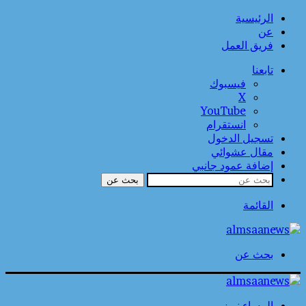
الرئيسية
عن
فريق العمل
تابعنا
فيسبوك
‫X
‫YouTube
انستقرام
تسجيل الدخول
مقال عشوائي
إضافة عمود جانبي
بحث عن
القائمة
بحث عن
المساء نيوز