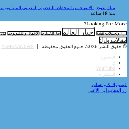
منال عوض: الانتهاء من المخطط التفصيلى لمدينتى المنيا ويوسف 
منذ 18 ساعة
Looking For More?
أخبار العالم
آراء وتحليلات تقنية
الأعمال والتكنولوجيا
اخبار التكنولوجيا
الذكا
مقالات وارآء
© حقوق النشر 2026، جميع الحقوق محفوظة |
ALMSAANEWS
|
فيسبوك
‫X
‫YouTube
انستقرام
فيسبوك
‫X
واتساب
زر الذهاب إلى الأعلى