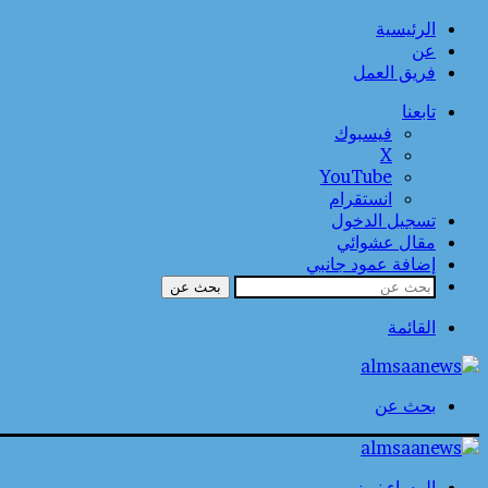
الرئيسية
عن
فريق العمل
تابعنا
فيسبوك
‫X
‫YouTube
انستقرام
تسجيل الدخول
مقال عشوائي
إضافة عمود جانبي
بحث عن
القائمة
بحث عن
المساء نيوز