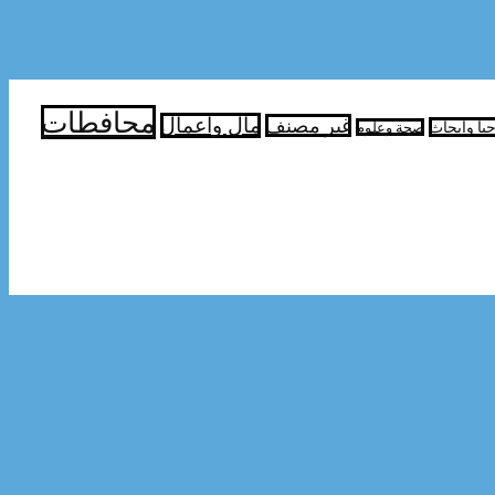
محافطات
مال واعمال
غير مصنف
جيا وابحاث
صحة وعلوم