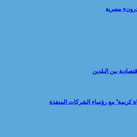
تصادية بين البلدين
اة كريمة” مع رؤساء الشركات المنفذة