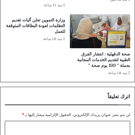
ج
س
منذ 11 ساعة
م
د
ا
ا
وزارة التموين تعلن آليات تقديم
ل
د
التظلمات لعودة البطاقات المتوقفة
ح
د
للعمل
ل
ي
منذ 18 ساعة
م
و
.
ن
صحة الدقهلية : انتشار الفرق
.
د
الطبية لتقديم الخدمات المجانية
ك
بحملة ” 100 يوم صحة “
ت
منذ 18 ساعة
و
ر
ش
ا
اترك تعليقاً
ب
ر
ا
لن يتم نشر عنوان بريدك الإلكتروني.
الحقول الإلزامية مشار إليها بـ
*
ح
ل
ا
و
ل