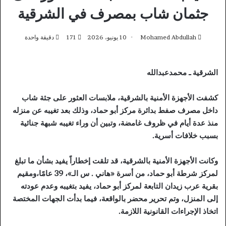
جثمان شاب بمصرف في الشرقية
Mohamed Abdullah
10 يونيو، 2026
171
دقيقة واحدة
الشرقية ـ محمدعبدالله
كشفت الأجهزة الأمنية بالشرقية، ملابسات العثور على جثة شاب
داخل مصرف صفط بدائرة مركز أبو حماد، وذلك بعد تغيبه عن منزله
منذ عدة أيام في ظروف غامضة، وتبين أن وراء تغيبه شبهة جنائية
بسبب خلافات أسرية.
وكانت الأجهزة الأمنية بالشرقية، قد تلقت إخطاراً يفيد بشأن ما تبلغ
لمركز شرطة أبو حماد، من أسرة «هاني . س الـ»، 39 عامًا،ومقيم
بقرية عرب زيدان التابعة لمركز أبو حماد، يفيد بتغيبه وعدم عودته
إلى المنزل، وتم تحرير محضر بالواقعة، فيما بدأت الجهات المختصة
اتخاذ الإجراءات القانونية اللازمة.