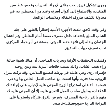
وجرى تشكيل فريق بحث جنائي لإجراء التحريات وفحص خط سير
المتغيب، والاستماع إلى أقوال أسرته وعدد من المحيطين به، في
محاولة لكشف ظروف اختفائه وملابسات الواقعة.
وفي وقت لاحق، تلقت الأجهزة الأمنية إخطاراً بالعثور على جثة
الشاب المبلغ باختفاءه داخل مصرف صفط أمام القناطر، وتم انتشال
الجثمان ونقله إلى ثلاجة حفظ الموتى بمستشفى أبو حماد المركزي
تحت تصرف جهات التحقيق.
وكشفت التحقيقات الأولية وتحريات المباحث، أن هناك شبهة جنائية
وراء تغيب الشاب، وذلك بسبب خلافات أسرية بينه وبين زوجته
«إسراء . ع»، وهي عاملة في ورشة لتصنيع الملابس، وقد تركت منزل
الزوجية منذ فترة، وأنها اتفقت مع صاحب العمل الخاص بها ويدعى
«محمد . ا» على استدراج الزوج المجني عليه لإجباره على إنهاء تلك
الخلافات، وحاول صاحب العمل التعدي عليه، إلا أن المجني عليه لاذ
منهم بالفرار ناحية المصرف، وتعرض للغرق فتركاه واستوليا على
الدراجة النارية «موتوسيكل»خاصته.