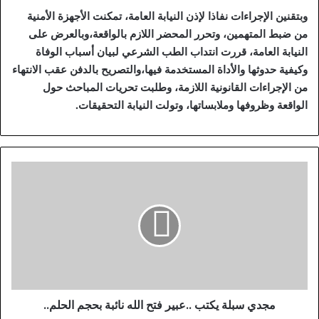
وبتقنين الإجراءات نفاذا لإذن النيابة العامة، تمكنت الأجهزة الأمنية
من ضبط المتهمين، وتحرر المحضر اللازم بالواقعة،وبالعرض على
النيابة العامة، قررت انتداب الطب الشرعي لبيان أسباب الوفاة
وكيفية حدوثها والأداة المستخدمة فيها،والتصريح بالدفن عقب الانتهاء
من الإجراءات القانونية اللازمة، وطلبت تحريات المباحث حول
الواقعة وظروفها وملابساتها، وتولت النيابة التحقيقات.
م
ج
د
ي
س
ب
ل
ة
ي
ك
مجدي سبلة يكتب ..عبير فتح الله نائبة بحجم الحلم..
ت