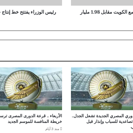
ي
ف
“الخارجية الأمريكية” توافق على صفقة دفاعية مع الكويت مقابل 1.98 مليار
رئيس الوزراء يفتتح خط إنتاج جد
ت
ت
ح
خ
ط
إ
ن
ت
ا
ج
ج
د
ي
دً
ا
ل
م
دوري المصري الجديدة تشعل الجدل..
الأربعاء .. قرعة الدورى المصرى ترس
صاعدية للسباب وإنذار قبل
خريطة المنافسة للموسم الجديد
ص
ب
ن
منذ 3 أيام