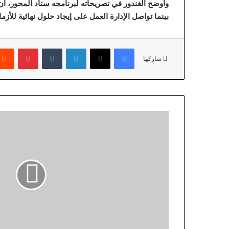
وأوضح الغندور في تصريحاته لبرنامجه ستاد المحور، أن
بينما تواصل الإدارة العمل على إيجاد حلول نهائية للأزما
فيسبوك
‫X
لينكدإن
‏Tumblr
بينتيريست
شاركها
“
ا
ل
خ
ا
ر
ج
ي
ة
ا
ل