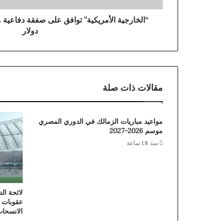
أ
م
ر
دولار
ي
ك
ي
ة
”
مقالات ذات صلة
ت
و
ا
ف
مواعيد مباريات الزمالك في الدوري المصري
ق
موسم 2026-2027
ع
منذ 18 ساعة
ل
ى
ص
ف
ق
لائحة ال
عقوبات ت
ة
الانسحا
د