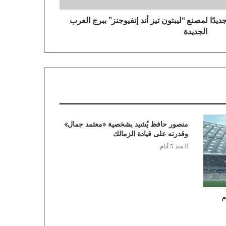
يدًا لمصنع “ليبتون تيز أند إنفيوجنز” ببرج العرب
الجديدة
منصور حافظ يُشيد بشخصية «معتمد جمال»
وقدرته على قيادة الزمالك
منذ 5 أيام
م