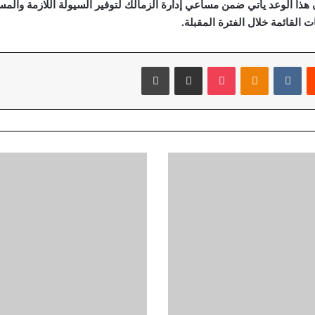
 هذا الوعد يأتي ضمن مساعي إدارة الزمالك لتوفير السيولة اللازمة والم
ت القائمة خلال الفترة المقبلة.
‏Reddit
‏VKontakte
Odnoklassniki
‫Pocket
مشاركة عبر البريد
طباعة
ر
ئ
ي
س
ا
ل
و
ز
ر
ا
ء