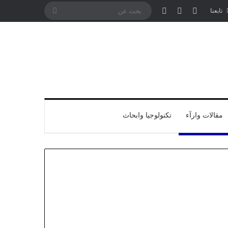
تسجيل الدخول
مقال عشوائي
إضافة عمود جانبي
بحث
تابعنا
عن
مقالات وارآء
تكنولوجيا وابحاث