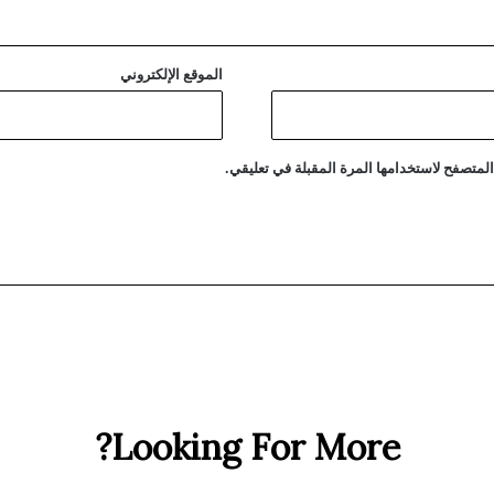
”
ب
ب
الموقع الإلكتروني
ر
ج
ا
ل
لمتصفح لاستخدامها المرة المقبلة في تعليقي.
ع
ر
ب
ا
ل
ج
د
ي
د
ة
Looking For More?