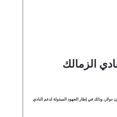
نادي الزمالك أن ممدوح عباس، رئيس النادي الأسبق، وعد مجلس إدارة القلعة البيضاء بالمساهمة بمبلغ 2.5 مليون دولار، وذلك في إطار الجهود المبذولة لدعم النادي