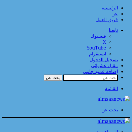
الرئيسية
عن
فريق العمل
تابعنا
فيسبوك
‫X
‫YouTube
انستقرام
تسجيل الدخول
مقال عشوائي
إضافة عمود جانبي
بحث عن
القائمة
بحث عن
المساء نيوز