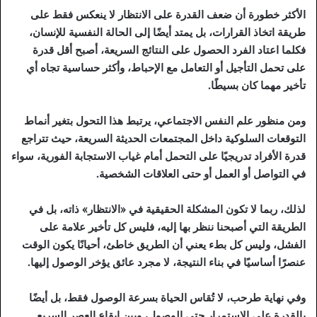
الأكثر خطورة أن ضعف القدرة على الانتظار لا ينعكس فقط على
طريقة اتخاذ القرارات، بل يمتد أيضًا إلى الحالة النفسية للإنسان،
فكلما اعتاد الفرد الحصول على النتائج السريعة، أصبح أقل قدرة
على تحمل التأجيل أو التعامل مع الإحباط، وأكثر حساسية تجاه أي
تأخير مهما كان بسيطًا.
ومن منظور علم النفس الاجتماعي، يرتبط هذا التحول بتغير أنماط
التوقعات السلوكية داخل المجتمعات الحديثة السريعة، حيث تتراجع
قدرة الأفراد تدريجيًا على التحمل أمام غياب الاستجابة الفورية، سواء
في التواصل أو العمل أو حتى العلاقات الشخصية.
لذلك، ربما لا تكون المشكلة الحقيقية في «الانتظار» ذاته، بل في
الطريقة التي أصبحنا ننظر بها إليه، فليس كل تأخير علامة على
الفشل، وليس كل بطء يعني أن الطريق خاطئ، أحيانًا يكون الوقت
عنصرًا أساسيًا في بناء النتيجة، لا مجرد عائق يؤخر الوصول إليها.
وفي نهاية طرحب، لا تُقاس الحياة بسرعة الوصول فقط، بل أيضًا
بالقدرة على الاستمرار حتى الوصول، وبين إيقاع العصر السريع