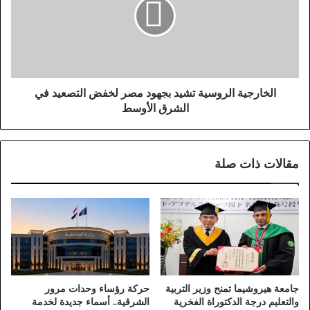
ا
ا
ن
ر
ز
ج
ي
ي
ت
ة
غ
ا
ي
ل
الخارجية الروسية تشيد بجهود مصر لخفض التصعيد في
ر
ر
الشرق الأوسط
ا
و
ل
س
م
ي
مقالات ذات صلة
ب
ة
ا
ت
ش
ش
ر
ي
إ
د
ل
ب
ى
ج
د
ه
و
و
جامعة هيروشيما تمنح وزير التربية
حركة رؤساء وحدات مرور
ل
د
والتعليم درجة الدكتوراة الفخرية
الشرقية.. أسماء جديدة لخدمة
ا
م