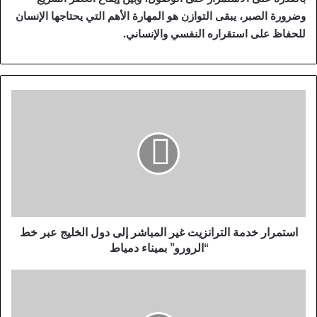
وضرورة الصبر، يبقى التوازن هو المهارة الأهم التي يحتاجها الإنسان
للحفاظ على استقراره النفسي والإنساني.
ا
س
ت
م
ر
ا
ر
خ
د
م
استمرار خدمة الترانزيت غير المباشر إلى دول الخليج عبر خط
ة
“الرورو” بميناء دمياط
ا
ل
ا
ت
ل
ر
خ