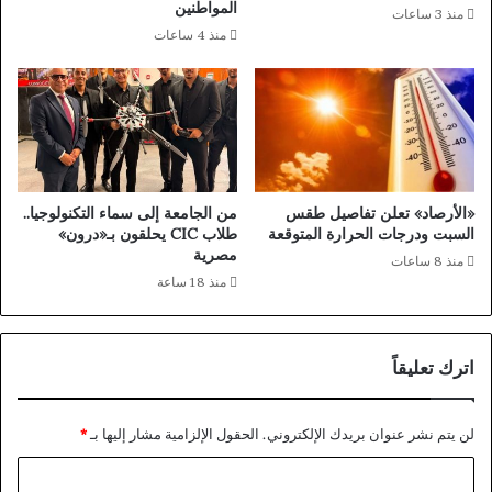
المواطنين
منذ 3 ساعات
ل
ص
منذ 4 ساعات
خ
ر
ل
ل
ي
خ
ج
ف
ع
ض
ب
ا
ر
ل
خ
ت
«الأرصاد» تعلن تفاصيل طقس
من الجامعة إلى سماء التكنولوجيا..
ط
ص
السبت ودرجات الحرارة المتوقعة
طلاب CIC يحلقون بـ«درون»
“
ع
مصرية
منذ 8 ساعات
ا
ي
منذ 18 ساعة
ل
د
ر
ف
و
ي
اترك تعليقاً
ر
ا
و
ل
”
ش
لن يتم نشر عنوان بريدك الإلكتروني.
الحقول الإلزامية مشار إليها بـ
*
ب
ر
م
ق
ا
ي
ا