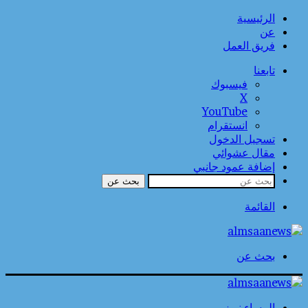
الرئيسية
عن
فريق العمل
تابعنا
فيسبوك
‫X
‫YouTube
انستقرام
تسجيل الدخول
مقال عشوائي
إضافة عمود جانبي
بحث عن
القائمة
بحث عن
المساء نيوز