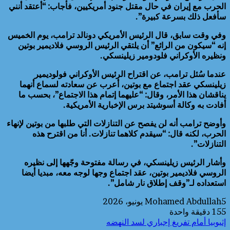
الحرب مع إيران في حال مقتل جنود أمريكيين، فأجاب: “أعتقد أنني
سأفعل ذلك بسرعة كبيرة”.
وفي وقت سابق، قال الرئيس الأمريكي دونالد ترامب، يوم الخميس
إنه “سيكون من الرائع” أن يلتقي الرئيس الروسي فلاديمير بوتين
ونظيره الأوكراني فلودومير زيلينسكي.
عندما سُئل ترامب، عن اقتراح الرئيس الأوكراني فولوديمير
زيلينسكي عقد اجتماع مع بوتين، أعرب عن سعادته لسماع أنهما
يناقشان هذا الأمر، وقال: “عليهما إتمام هذا الاجتماع”، بحسب ما
أفادت به وكالة أسوشيتد برس الإخبارية الأمريكية.
وأوضح ترامب أنه لن يفصح عن التنازلات التي طلبها من بوتين لإنهاء
الحرب، لكنه قال: “سيقدم كلاهما تنازلات. أنا من اقترح هذه
التنازلات”.
وأشار الرئيس زيلينسكي، في رسالة مفتوحة وجّهها إلى نظيره
الروسي فلاديمير بوتين، عقد اجتماع وجها لوجه معه، مبديا أيضا
استعداده لـ”وقف إطلاق نار شامل”.
5 يونيو، 2026
Mohamed Abdullah
155
دقيقة واحدة
إثيوبيا أمام تفريغ إجباري لسد النهضه