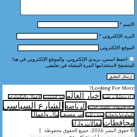
الاسم
*
البريد الإلكتروني
*
الموقع الإلكتروني
احفظ اسمي، بريدي الإلكتروني، والموقع الإلكتروني في هذا
المتصفح لاستخدامها المرة المقبلة في تعليقي.
Looking For More?
أخبار العالم
آراء وتحليلات تقنية
الأعمال والتكنولوجيا
اخبار التكنولوجيا
الشارع السياسي
الرياضة
الذكاء الاصطناعي والتقنيات الحديثة
مال واعمال
غير مصنف
تكنولوجيا وابحاث
صحة وعلوم
محافطات
مقالات وارآء
© حقوق النشر 2026، جميع الحقوق محفوظة |
ALMSAANEWS
| مُستضاف بفخر
MOHAMED ALI