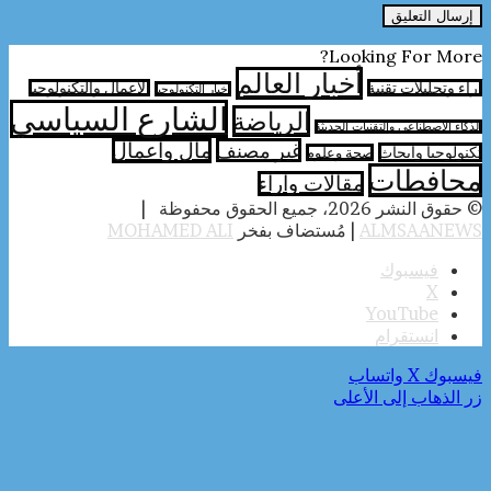
Looking For More?
أخبار العالم
آراء وتحليلات تقنية
الأعمال والتكنولوجيا
اخبار التكنولوجيا
الشارع السياسي
الرياضة
الذكاء الاصطناعي والتقنيات الحديثة
غير مصنف
مال واعمال
تكنولوجيا وابحاث
صحة وعلوم
محافطات
مقالات وارآء
© حقوق النشر 2026، جميع الحقوق محفوظة |
ALMSAANEWS
| مُستضاف بفخر
MOHAMED ALI
فيسبوك
‫X
‫YouTube
انستقرام
فيسبوك
‫X
واتساب
زر الذهاب إلى الأعلى