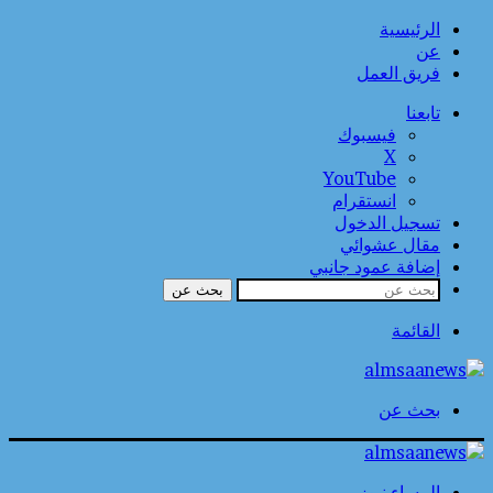
الرئيسية
عن
فريق العمل
تابعنا
فيسبوك
‫X
‫YouTube
انستقرام
تسجيل الدخول
مقال عشوائي
إضافة عمود جانبي
بحث عن
القائمة
بحث عن
المساء نيوز