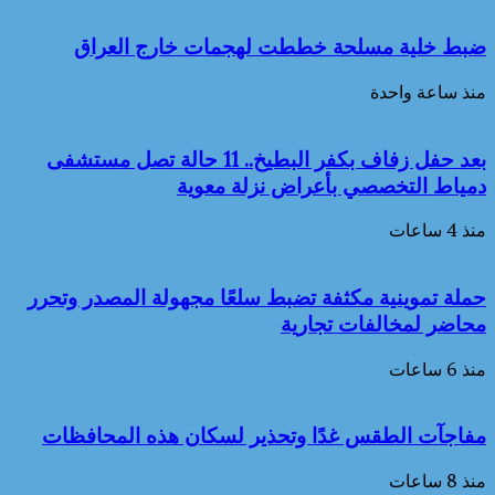
ضبط خلية مسلحة خططت لهجمات خارج العراق
منذ ساعة واحدة
بعد حفل زفاف بكفر البطيخ.. 11 حالة تصل مستشفى
دمياط التخصصي بأعراض نزلة معوية
منذ 4 ساعات
حملة تموينية مكثفة تضبط سلعًا مجهولة المصدر وتحرر
محاضر لمخالفات تجارية
منذ 6 ساعات
مفاجآت الطقس غدًا وتحذير لسكان هذه المحافظات
منذ 8 ساعات