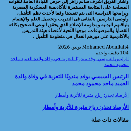
وأشار الفريق أشرف سالم زاهر إلى حرص القيادة العامة للقوات
المسلحة على المتابعة المستمرة للأكاديمية العسكرية المصرية
وبرامجها الدراسية التى يتم تنفيذها وفقا لأحدث نظم التأهيل،
وأوصى الدارسين بالتفانى فى التدريب وتحصيل العلم والإهتمام
بلياقتهم البدنية ومداومة الإطلاع الذي يحقق الوعى الصحيح بكافة
القضايا والموضوعات، موجها التحية لأعضاء هيئة التدريس
بالأكاديمية على دورهم الفعال فى منظومة التأهيل .
4 يونيو، 2026
Mohamed Abdullah
104
دقيقة واحدة
الرئيس السيسي يوفد مندوبًا للتعزية في وفاة والدة العميد ماجد
محمود محمد
الرئيس السيسي يوفد مندوبًا للتعزية في وفاة والدة
العميد ماجد محمود محمد
الأرصاد تحذر: رياح مثيرة للأتربة وأمطار
الأرصاد تحذر: رياح مثيرة للأتربة وأمطار
مقالات ذات صلة