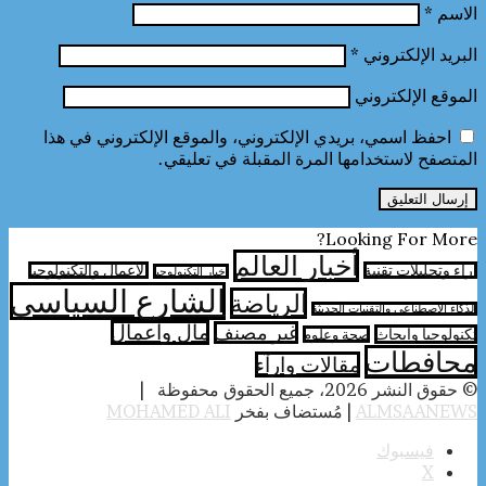
الاسم
*
البريد الإلكتروني
*
الموقع الإلكتروني
احفظ اسمي، بريدي الإلكتروني، والموقع الإلكتروني في هذا
المتصفح لاستخدامها المرة المقبلة في تعليقي.
Looking For More?
أخبار العالم
آراء وتحليلات تقنية
الأعمال والتكنولوجيا
اخبار التكنولوجيا
الشارع السياسي
الرياضة
الذكاء الاصطناعي والتقنيات الحديثة
مال واعمال
غير مصنف
تكنولوجيا وابحاث
صحة وعلوم
محافطات
مقالات وارآء
© حقوق النشر 2026، جميع الحقوق محفوظة |
ALMSAANEWS
| مُستضاف بفخر
MOHAMED ALI
فيسبوك
‫X