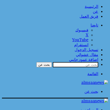
الرئيسية
عن
فريق العمل
تابعنا
فيسبوك
‫X
‫YouTube
انستقرام
تسجيل الدخول
مقال عشوائي
إضافة عمود جانبي
بحث عن
القائمة
بحث عن
المساء نيوز