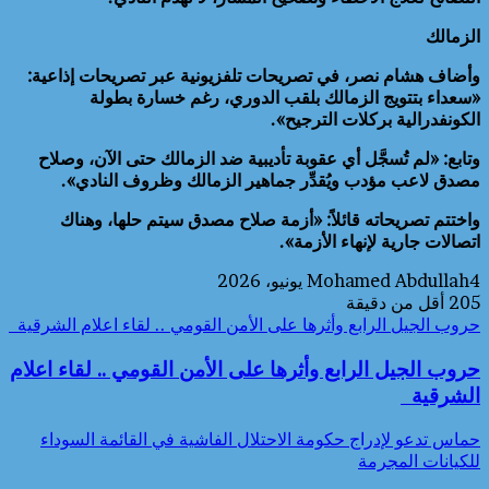
الزمالك
وأضاف هشام نصر، في تصريحات تلفزيونية عبر تصريحات إذاعية:
«سعداء بتتويج الزمالك بلقب الدوري، رغم خسارة بطولة
الكونفدرالية بركلات الترجيح».
وتابع: «لم تُسجَّل أي عقوبة تأديبية ضد الزمالك حتى الآن، وصلاح
مصدق لاعب مؤدب ويُقدِّر جماهير الزمالك وظروف النادي».
واختتم تصريحاته قائلاً: «أزمة صلاح مصدق سيتم حلها، وهناك
اتصالات جارية لإنهاء الأزمة».
4 يونيو، 2026
Mohamed Abdullah
205
أقل من دقيقة
حروب الجيل الرابع وأثرها على الأمن القومي .. لقاء اعلام الشرقية
حروب الجيل الرابع وأثرها على الأمن القومي .. لقاء اعلام
الشرقية
حماس تدعو لإدراج حكومة الاحتلال الفاشية في القائمة السوداء
للكيانات المجرمة