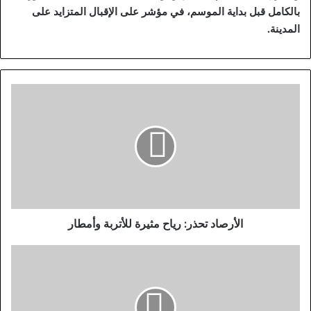
بالكامل قبل بداية الموسم، في مؤشر على الإقبال المتزايد على
المدينة.
ا
ل
أ
ر
ص
ا
د
ت
ح
ذ
الأرصاد تحذر: رياح مثيرة للأتربة وأمطار
ر
:
و
ر
ز
ي
ي
ا
ر
ح
ا