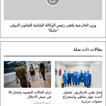
م
ل
ث
خ
ي
ا
ر
ر
ة
ج
وزير الخارجية يلتقى رئيس الوكالة اليابانية للتعاون الدولى
ل
ي
“جايكا”
ل
ة
أ
ي
ت
ل
مقالات ذات صلة
ر
ت
ب
ق
ة
ى
و
ر
أ
ئ
م
ي
ط
س
ا
ا
ر
ل
إنجاز طبي بالزقازيق.. تشغيل
تزايد الحالات النفسيه وانتحار 18
و
أحدث جهاز مناظير واستخراج
في جيش الاحتلال
ك
حصوات مرارية
منذ 8 ساعات
ا