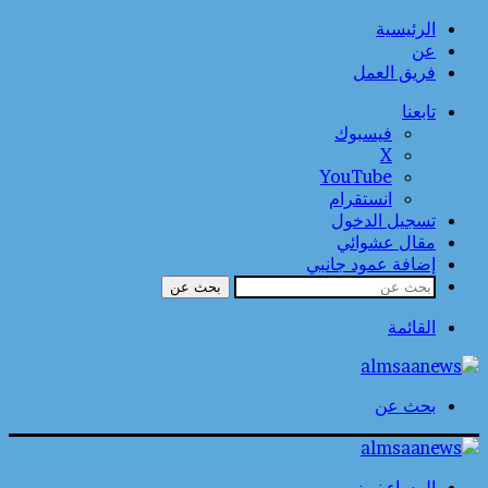
الرئيسية
عن
فريق العمل
تابعنا
فيسبوك
‫X
‫YouTube
انستقرام
تسجيل الدخول
مقال عشوائي
إضافة عمود جانبي
بحث عن
القائمة
بحث عن
المساء نيوز