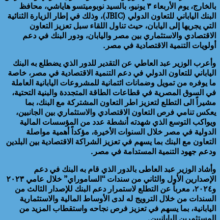
بالخارج، يوم الأربعاء ٣ يونيو، بالسيد نوبوميتسو هاياشي، محافظ
البنك الياباني للتعاون الدولي (JBIC)، وذلك في إطار الزيارة الثنائية
التي يجريها إلى اليابان، حيث تناول اللقاء سبل تعزيز التعاون
الاقتصادي والاستثماري بين مصر واليابان، ودور البنك في دعم
أولويات التنمية الاقتصادية في مصر.
وأعرب الوزير عبد العاطي عن التقدير للدور الذي يضطلع به البنك
الياباني للتعاون الدولي في دعم التنمية الاقتصادية في مصر، خاصة
ما يوفره من تمويل وضمانات ائتمانية للمشروعات اليابانية العاملة
في السوق المصرية في قطاعات الطاقة المتجددة والبنية التحتية،
مشيراً الى التطلع لتعزيز اطر التعاون المشتركة مع البنك، بما
يعكس تنامي فرص التعاون الاقتصادي والاستثماري بين الجانبين،
ويواكب التوسع الذي شهدته أنشطة عدد من المؤسسات المالية
الدولية في مصر خلال السنوات الأخيرة، مؤكداً أهمية مواصلة
التعاون مع البنك بما يسهم في تعزيز الشراكة الاقتصادية بين البلدين
ودعم جهود التنمية المستدامة في مصر.
وأشاد الوزير عبد العاطى بالدور الذي قام به البنك في دعم
الإصدارين الأول والثاني من سندات “الساموراي” خلال عامي ٢٠٢٣
و٢٠٢٤، معرباً عن التطلع لاستمرار دعم البنك للإصدار الثالث من
السندات من خلال الترويج له لدى الأوساط المالية والاستثمارية
اليابانية، بما يسهم في تعزيز فرص نجاحه واستقطاب المزيد من
المستثمرين اليابانيين.