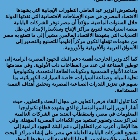
واستعرض الوزير عبد العاطي التطورات الإيجابية التي يشهدها
الاقتصاد المصري في ضوء الإصلاحات الاقتصادية التي نفذتها الدولة
خلال السنوات الماضية، مؤكداً أن مصر توفر للشركات اليابانية
منصة استراتيجية لتنويع مراكز الإنتاج وسلاسل الإمداد في ظل
التحديات التي يشهدها الاقتصاد العالمي، مشيراً إلى ما تتمتع به مصر
من مقومات تؤهلها لتكون مركزاً إقليمياً للتصنيع والتصدير إلى
الأسواق العربية والأفريقية والأوروبية.
كما أكد وزير الخارجية أهمية دعم البنك للجهود المصرية الرامية إلى
توطين الصناعة في عدد من القطاعات ذات الأولوية، وفي مقدمتها
صناعة الألواح الشمسية ومكونات الطاقة المتجددة، وتكنولوجيا
تحلية المياه، وصناعة السيارات، خاصة السيارات الكهربائية، بما
يسهم في تعزيز القدرات الصناعية المصرية وتحقيق أهداف التنمية
المستدامة.
كما تناول اللقاء فرص التعاون في مجال البحث والتطوير، حيث
أشار الوزير إلى النمو المتسارع الذي يشهده قطاع تكنولوجيا
المعلومات في مصر، واستقطاب العديد من الشركات العالمية
لمراكز بحث وتطوير تستفيد من الكفاءات المصرية المؤهلة. وفي
هذا الإطار، أعرب عن التطلع إلى دعم البنك للجهود الرامية إلى
تشجيع الشركات اليابانية العاملة في مصر على إنشاء مراكز للبحث
والتطوير، والاستفادة من المزايا التنافسية التي توفرها السوق