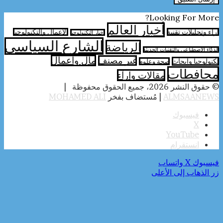
Looking For More?
أخبار العالم
آراء وتحليلات تقنية
الأعمال والتكنولوجيا
اخبار التكنولوجيا
الشارع السياسي
الرياضة
الذكاء الاصطناعي والتقنيات الحديثة
مال واعمال
غير مصنف
تكنولوجيا وابحاث
صحة وعلوم
محافطات
مقالات وارآء
© حقوق النشر 2026، جميع الحقوق محفوظة |
ALMSAANEWS
| مُستضاف بفخر
MOHAMED ALI
فيسبوك
‫X
‫YouTube
انستقرام
فيسبوك
‫X
واتساب
زر الذهاب إلى الأعلى