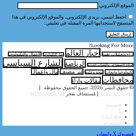
الموقع الإلكتروني
احفظ اسمي، بريدي الإلكتروني، والموقع الإلكتروني في هذا
المتصفح لاستخدامها المرة المقبلة في تعليقي.
Looking For More?
أخبار العالم
آراء وتحليلات تقنية
الأعمال والتكنولوجيا
اخبار التكنولوجيا
الشارع السياسي
الرياضة
الذكاء الاصطناعي والتقنيات الحديثة
مال واعمال
غير مصنف
تكنولوجيا وابحاث
صحة وعلوم
محافطات
مقالات وارآء
© حقوق النشر 2026، جميع الحقوق محفوظة |
ALMSAANEWS
| مُستضاف بفخر
MOHAMED ALI
فيسبوك
‫X
‫YouTube
انستقرام
فيسبوك
‫X
واتساب