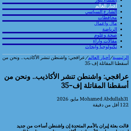
أخبار العالم
الشارع السياسي
محافطات
مال واعمال
الرياضة
صحة وعلوم
مقالات وارآء
تكنولوجيا وابحاث
الرئيسية
/
أخبار العالم
/
عراقجي: واشنطن تنشر الأكاذيب.. ونحن من
أسقطنا المقاتلة إف-35
عراقجي: واشنطن تنشر الأكاذيب.. ونحن من
أسقطنا المقاتلة إف-35
31 مايو، 2026
Mohamed Abdullah
122
أقل من دقيقة
قالت بعثة إيران بالأمم المتحدة إن واشنطن أساءت من جديد