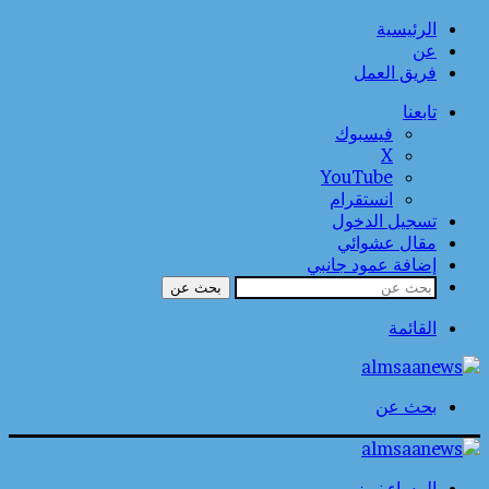
الرئيسية
عن
فريق العمل
تابعنا
فيسبوك
‫X
‫YouTube
انستقرام
تسجيل الدخول
مقال عشوائي
إضافة عمود جانبي
بحث عن
القائمة
بحث عن
المساء نيوز