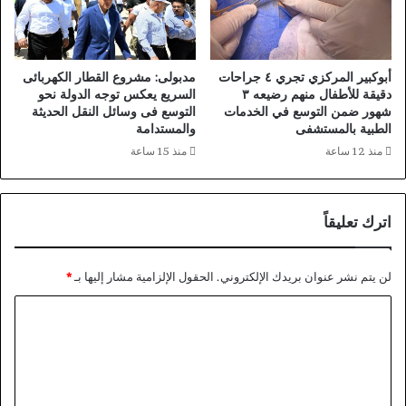
ا
ق
ف
ب
ظ
ا
ة
ل
أبوكبير المركزي تجري ٤ جراحات
مدبولى: مشروع القطار الكهربائى
و
ا
دقيقة للأطفال منهم رضيعه ٣
السريع يعكس توجه الدولة نحو
ظ
ل
شهور ضمن التوسع في الخدمات
التوسع فى وسائل النقل الحديثة
ي
الطبية بالمستشفى
والمستدامة
ح
ف
ج
منذ 12 ساعة
منذ 15 ساعة
ة
ا
م
ج
ق
ا
اترك تعليقاً
ي
ل
د
ع
ة
ا
لن يتم نشر عنوان بريدك الإلكتروني.
الحقول الإلزامية مشار إليها بـ
*
ل
ئ
ل
د
ا
م
و
ل
ع
ن
ل
ت
و
ع
م