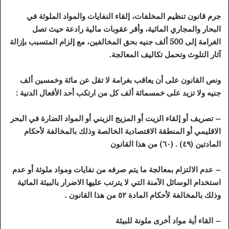
جرم قانون تنظيم المخلفات، إلقاء النفايات والمواد الملوثة في
البحار والمجاري المائية، وأقر عقوبات مالية رادعة حيث تصل
الغرامة إلى 500 ألف جنيه بحق المخالفين، مع إلزام المتسبب بإزالة
آثار التلوث وتحمل تكاليف المعالجة.
ونص القانون على أن يعاقب بغرامة لا تقل عن مائة وخمسين ألف
جنيه ولا تزيد على خمسمائة ألف كل من ارتكب أحد الأفعال الدنية :
– تصريف أو إلقاء الزيت أو المزيج الزيني أو المواد الضارة في البحر
الاقليمي أو المنطقة الاقتصادية الخالصة وذلك بالمخالفة لأحكام
المادتين (٤٩) . (٦٠) من هذا القانون
– عدم الالتزام بمعالجة ما يتم صرفه من نفايات ومواد ملوثة أو عدم
استخدام الوسائل الآمنة التي لا يترتب عليها الاضرار بالبيئة المائية
وذلك بالمخالفة لأحكام المادة ٥٢ من هذا القانون .
– القاء أية مواد أخرى ملونة للبيئة