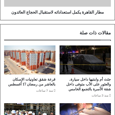
ت
ا
ح
ه
د
ر
مطار القاهرة يكمل استعداداته لاستقبال الحجاج العائدون
ث
ة
ا
ي
ل
ك
مقالات ذات صلة
ر
م
س
ل
م
ا
ي
س
ل
ت
ل
ع
و
د
ز
ا
ا
د
جثث أم وابنتيها داخل سيارة..
قرعة شقق تعاونيات الإسكان
ر
ا
والعثور على الأب متوفى داخل
بالعاشر من رمضان 17 أغسطس
ة
ت
شقة الأسرة بالتجمع الخامس
منذ 7 ساعات
و
ه
منذ 3 ساعات
ا
ل
ل
ا
م
س
ح
ت