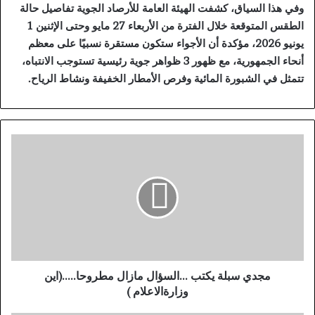
وفي هذا السياق، كشفت الهيئة العامة للأرصاد الجوية تفاصيل حالة
الطقس المتوقعة خلال الفترة من الأربعاء 27 مايو وحتى الإثنين 1
يونيو 2026، مؤكدة أن الأجواء ستكون مستقرة نسبيًا على معظم
أنحاء الجمهورية، مع ظهور 3 ظواهر جوية رئيسية تستوجب الانتباه،
تتمثل في الشبورة المائية وفرص الأمطار الخفيفة ونشاط الرياح.
م
ج
د
ي
س
ب
ل
ة
ي
ك
مجدي سبلة يكتب ...السؤال مازال مطروحا.....(اين
ت
وزارةالاعلام )
ب