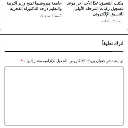
أ
مكتب التنسيق: غدًا الأحد آخر موعد
جامعة هيروشيما تمنح وزير التربية
.
ض
لتسجيل رغبات المرحلة الأولى
والتعليم درجة الدكتوراة الفخرية
.
ح
للتنسيق الإلكترونى
منذ 7 ساعات
.
ى
منذ 7 ساعات
.
ب
(
ا
ا
ل
ي
م
اترك تعليقاً
ن
س
و
ج
ز
د
لن يتم نشر عنوان بريدك الإلكتروني.
الحقول الإلزامية مشار إليها بـ
*
ا
ا
ا
ر
ل
ة
أ
ل
ا
ق
ت
ل
ص
ا
ى
ع
ع
ل
ل
ا
ي
م
ق
)