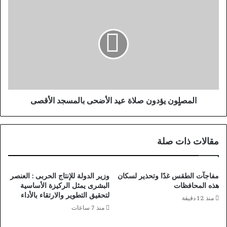
ا
.
ل
.
م
.
ص
ا
لٍ
ل
و
س
ن
ؤ
ي
ا
ؤ
ل
د
المصلٍون يؤدون صلاة عيد الأضحى بالمسجد الأقصى
م
و
ا
ن
ز
ص
مقالات ذات صلة
ا
ل
ل
ا
م
ة
ط
ع
مفاجآت الطقس غدًا وتحذير لسكان
وزير الدولة للإنتاج الحربى : العنصر
ر
ي
هذه المحافظات
البشرى يمثل الركيزة الأساسية
و
لتحقيق التطوير والارتقاء بالأداء
د
منذ 12 دقيقة
ح
ا
منذ 7 ساعات
ا
ل
.