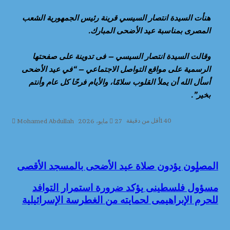
هنأت السيدة انتصار السيسي قرينة رئيس الجمهورية الشعب
المصرى بمناسبة عيد الأضحى المبارك.
وقالت السيدة انتصار السيسي – فى تدوينة على صفحتها
الرسمية على مواقع التواصل الاجتماعي – “في عيد الأضحى
أسأل الله أن يملأ القلوب سلامًا، والأيام فرحًا كل عام وأنتم
بخير”.
140
أقل من دقيقة
27 مايو، 2026
Mohamed Abdullah
المصلٍون يؤدون صلاة عيد الأضحى بالمسجد الأقصى
المصلٍون يؤدون صلاة عيد الأضحى بالمسجد الأقصى
مسؤول فلسطينى يؤكد ضرورة استمرار التوافد للحرم
مسؤول فلسطينى يؤكد ضرورة استمرار التوافد
الإبراهيمى لحمايته من الغطرسة الإسرائيلية
للحرم الإبراهيمى لحمايته من الغطرسة الإسرائيلية