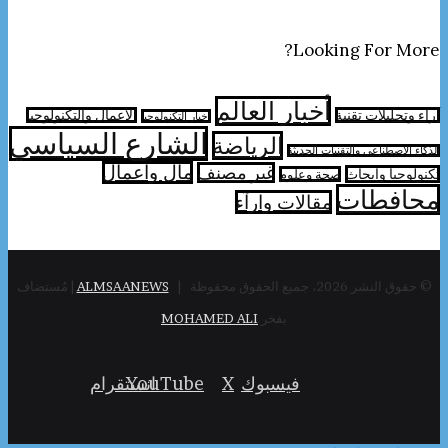
Looking For More?
أخبار العالم
آراء وتحليلات تقنية
الأعمال والتكنولوجيا
اخبار التكنولوجيا
الشارع السياسي
الرياضة
الذكاء الاصطناعي والتقنيات الحديثة
مال واعمال
غير مصنف
تكنولوجيا وابحاث
صحة وعلوم
محافطات
مقالات وارآء
© حقوق النشر 2026، جميع الحقوق محفوظة |
ALMSAANEWS
| مُستضاف
بفخر
MOHAMED ALI
فيسبوك
‫X
‫YouTube
انستقرام