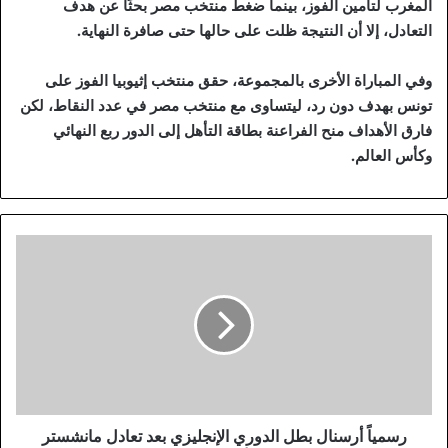
المغرب لتأمين الفوز، بينما ضغط منتخب مصر بحثًا عن هدف
التعادل، إلا أن النتيجة ظلت على حالها حتى صافرة النهاية.
وفي المباراة الأخرى بالمجموعة، حقق منتخب إثيوبيا الفوز على
تونس بهدف دون رد، ليتساوى مع منتخب مصر في عدد النقاط، لكن
فارق الأهداف منح الفراعنة بطاقة التأهل إلى الدور ربع النهائي
وكأس العالم.
ر
س
م
ي
اً
أ
ر
س
ن
ا
رسمياً أرسنال بطل الدوري الإنجليزي بعد تعادل مانشستر