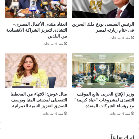
د
ب
ت
ا
ع
ل
ا
ن
الرئيس السيسى يودع ملك البحرين
انعقاد منتدى الأعمال المصرى–
د
ق
فى ختام زيارته لمصر
التشادى لتعزيز الشراكة الاقتصادية
ل
ا
بين البلدين
منذ 4 ساعات
م
ب
منذ 4 ساعات
ا
ة
ن
.
ش
.
س
ا
ت
ل
ر
م
س
ت
ي
ح
وزير الإنتاج الحربى يتابع الموقف
منال عوض: الانتهاء من المخطط
ت
د
التنفيذى لمشروعات “حياة كريمة”
التفصيلى لمدينتى المنيا ويوسف
ي
ث
مع رؤساء الشركات المنفذة
الصديق لتعزيز التنمية العمرانية
أ
ب
منذ 4 ساعات
منذ 4 ساعات
م
ا
ا
س
م
م
اترك تعليقاً
ب
«