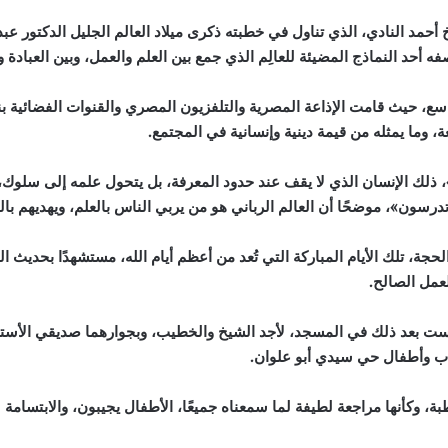
أحمد النادي، الذي تناول في خطبته ذكرى ميلاد العالم الجليل الدكتور عب
 أحد النماذج المضيئة للعالِم الذي جمع بين العلم والعمل، وبين العبادة و
اسع، حيث قامت الإذاعة المصرية والتلفزيون المصري والقنوات الفضائية ب
ة، وما يمثله من قيمة دينية وإنسانية في المجتمع.
، ذلك الإنسان الذي لا يقف عند حدود المعرفة، بل يتحول علمه إلى سلوك، 
 تدرسون»، موضحًا أن العالم الرباني هو من يربي الناس بالعلم، ويهديهم با
ة، تلك الأيام المباركة التي تُعد من أعظم أيام الله، مستشهدًا بحديث ال
لعمل الصالح.
جلست بعد ذلك في المسجد، لأجد الشيخ والخطيب، وبجوارهما صديقي الأست
اب وأطفال حي سيدي أبو علوان.
كأنها مراجعة لطيفة لما سمعناه جميعًا، الأطفال يجيبون، والابتسامة لا ت