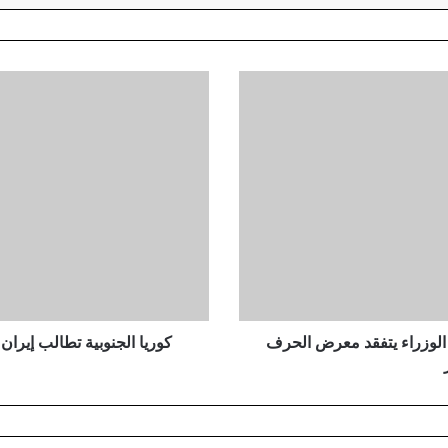
ك
و
ر
ي
ا
ا
ل
ج
ن
و
ب
ي
ة
يس الوزراء يتفقد معرض الحرف
كوريا الجنوبية تطالب إير
ت
ط
ا
ل
ب