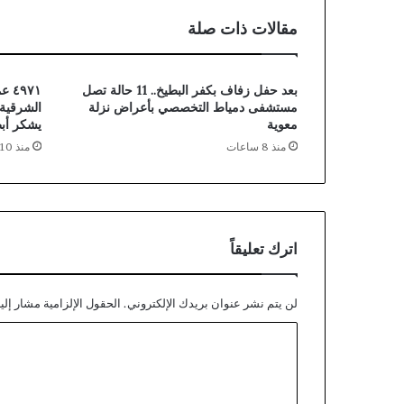
ب
مقالات ذات صلة
ا
ل
ع
ي
بعد حفل زفاف بكفر البطيخ.. 11 حالة تصل
٩٧١
د
مستشفى دمياط التخصصي بأعراض نزلة
الشرقية»
”
معوية
يشكر أب
ب
منذ 8 ساعات
منذ 10 ساعات
ا
ل
ج
م
ا
اترك تعليقاً
ل
ي
ة
لن يتم نشر عنوان بريدك الإلكتروني.
الحقول الإلزامية مشار إليه
.
.
ا
ر
ل
ئ
ي
ت