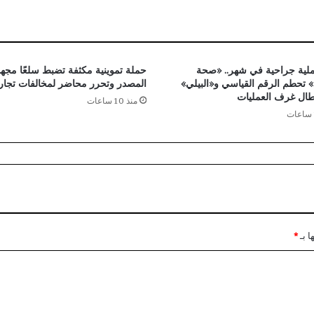
إ
ي
ر
ا
ن
٤ عملية جراحية في شهر.. «صحة
حملة تموينية مكثفة تضبط سلعًا مجهو
ب
 تحطم الرقم القياسي و«البيلي»
المصدر وتحرر محاضر لمخالفات تجار
طال غرف العمليات
ت
منذ 10 ساعات
و
ض
ي
ح
م
و
ق
ف
ه
ا بـ
*
ا
م
ن
ا
س