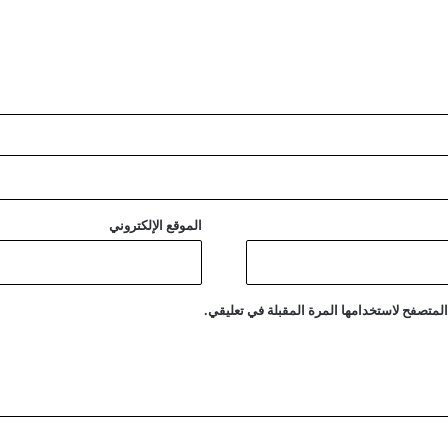
ت
ه
د
ا
ف
س
ف
ي
ن
ة
ش
الموقع الإلكتروني
ح
ن
ف
ي
لمتصفح لاستخدامها المرة المقبلة في تعليقي.
م
ض
ي
ق
ه
ر
م