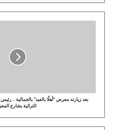
ب
ع
د
ز
ي
ا
ر
ت
ه
م
ع
ر
ض
بعد زيارته معرض “أهلًا بالعيد” بالجمالية .. رئ
“
التراثية بشارع المعز
أ
ه
لً
ا