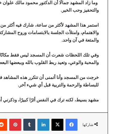
وما زاد المشهد جمالًا أن الدكتور محمود مالك علوان 
والتحفيز وحب الخير.
استمر هذا المشهد لأكثر من ساعة، شارك فيه أكثر من ثل
والاهتمام، وامتلأت الجلسة بالابتسامات وروح المشارك
والمتعة في آن واحد.
وفي تلك اللحظات شعرت أن المسجد ليس فقط مكانًا للص
والمحبة والوعي، وتعيد ربط القلوب بالله وببعضها البع
خرجت من المسجد وأنا أتمنى أن تتكرر هذه المشاهد في ك
للبساطة والرحمة والتربية قبل أي شيء آخر.
مشهد بسيط، لكنه ترك في النفس أثرًا كبيرًا، وذكرني 
فيسبوك
‫X
لينكدإن
‏Tumblr
بينتيريست
شاركها