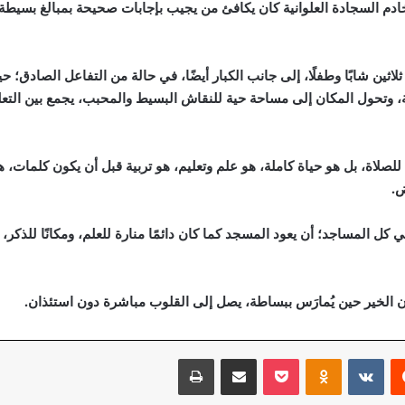
خادم السجادة العلوانية كان يكافئ من يجيب بإجابات صحيحة بمبالغ بسيطة
اثين شابًا وطفلًا، إلى جانب الكبار أيضًا، في حالة من التفاعل الصادق
ة، وتحول المكان إلى مساحة حية للنقاش البسيط والمحبب، يجمع بين التعل
لاة، بل هو حياة كاملة، هو علم وتعليم، هو تربية قبل أن يكون كلمات، 
ض.
ل المساجد؛ أن يعود المسجد كما كان دائمًا منارة للعلم، ومكانًا للذكر،
أن الخير حين يُمارَس ببساطة، يصل إلى القلوب مباشرة دون استئذان.
‏Reddit
‏VKontakte
Odnoklassniki
‫Pocket
مشاركة عبر البريد
طباعة