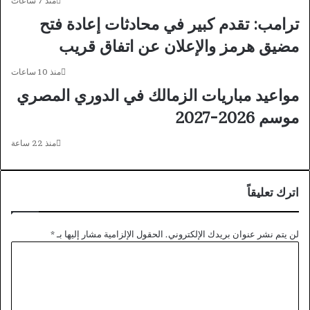
ح
ن
منذ 7 ساعات
ي
ا
ترامب: تقدم كبير في محادثات إعادة فتح
د
ت
مضيق هرمز والإعلان عن اتفاق قريب
ا
ر
منذ 10 ساعات
ح
م
مواعيد مباريات الزمالك في الدوري المصري
و
موسم 2026-2027
ه
د
منذ 22 ساعة
ه
ن
ا
د
اترك تعليقاً
ي
م
ص
لن يتم نشر عنوان بريدك الإلكتروني.
الحقول الإلزامية مشار إليها بـ
*
ر
ا
ي
ل
ي
ت
ا
ع
ع