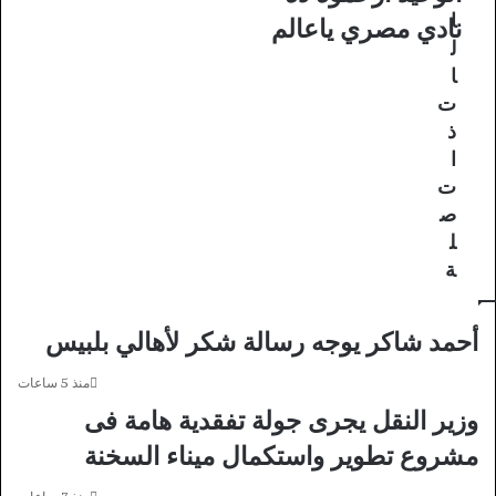
.
ا
ا
نادي مصري ياعالم
.
ب
ل
ا
و
ا
ل
ا
ت
ز
ل
م
ش
ذ
ا
غ
ا
ل
ف
ت
ك
ب
ص
م
أ
ل
م
غ
ث
ا
ة
ل
ن
ا
ي
ل
ا
أحمد شاكر يوجه رسالة شكر لأهالي بلبيس
و
ل
ط
م
منذ 5 ساعات
ن
ه
وزير النقل يجرى جولة تفقدية هامة فى
ا
ر
مشروع تطوير واستكمال ميناء السخنة
ل
ج
و
ا