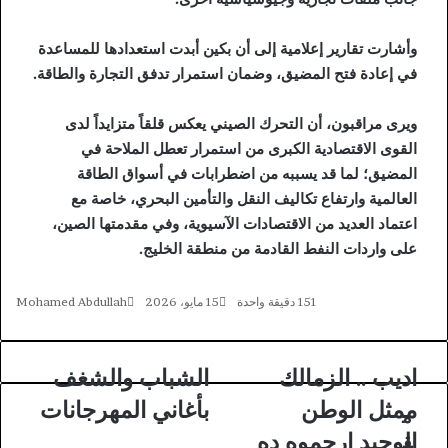
وأشارت تقارير إعلامية إلى أن بكين أبدت استعدادها للمساعدة
في إعادة فتح المضيق، وضمان استمرار تدفق التجارة والطاقة.
ويرى مراقبون، أن التحرك الصيني يعكس قلقاً متزايداً لدى
القوى الاقتصادية الكبرى من استمرار تعطل الملاحة في
المضيق؛ لما قد يسببه من اضطرابات في أسواق الطاقة
العالمية وارتفاع تكاليف النقل والتأمين البحري، خاصة مع
اعتماد العديد من الاقتصادات الآسيوية، وفي مقدمتها الصين،
على واردات النفط القادمة من منطقة الخليج.
151
دقيقة واحدة
15 مايو، 2026
Mohamed Abdullah
اديب .. الزمالك
الشباب والشغف
ا
ا
د
ل
ممثل الوطن
بأغاني المهرجانات
م
ي
ش
ب
الوحيد ارحموه ده
ب
ق