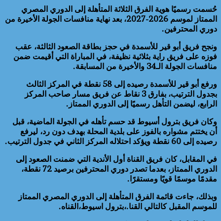
حُسمت رسميًا هوية الفرق الثلاثة المتأهلة إلى الدوري المصري
الممتاز لموسم 2026-2027، بعد نهاية منافسات الجولة الأخيرة من
دوري المحترفين.
ونجح فريق أبو قير للأسمدة في حجز بطاقة الصعود الثالثة، عقب
فوزه على فريق راية بثلاثية نظيفة، في المباراة التي أقيمت ضمن
منافسات الجولة الـ34 والأخيرة من المسابقة.
ورفع أبو قير للأسمدة رصيده إلى 58 نقطة في المركز الثالث
بجدول الترتيب، بفارق 3 نقاط عن فريق مسار صاحب المركز
الرابع، ليضمن التأهل رسميًا إلى الدوري الممتاز.
وكان فريق بترول أسيوط قد حسم تأهله في الجولة الماضية، قبل
أن يختتم مشواره بالفوز على بلدية المحلة بهدف دون رد، ليرفع
رصيده إلى 60 نقطة ويؤكد احتلاله المركز الثاني في جدول الترتيب.
في المقابل، كان فريق القناة أول الأندية التي ضمنت الصعود إلى
الدوري الممتاز، بعدما تصدر دوري المحترفين برصيد 72 نقطة،
مقدمًا موسمًا قويًا ومستقرًا.
وبذلك، جاءت قائمة الفرق المتأهلة إلى الدوري المصري الممتاز
للموسم المقبل كالتالي القنا.،بترول اسيوط،القناه.