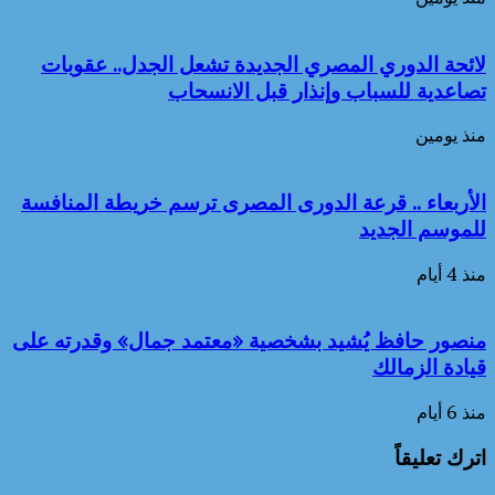
لائحة الدوري المصري الجديدة تشعل الجدل.. عقوبات
تصاعدية للسباب وإنذار قبل الانسحاب
منذ يومين
الأربعاء .. قرعة الدورى المصرى ترسم خريطة المنافسة
للموسم الجديد
منذ 4 أيام
منصور حافظ يُشيد بشخصية «معتمد جمال» وقدرته على
قيادة الزمالك
منذ 6 أيام
اترك تعليقاً