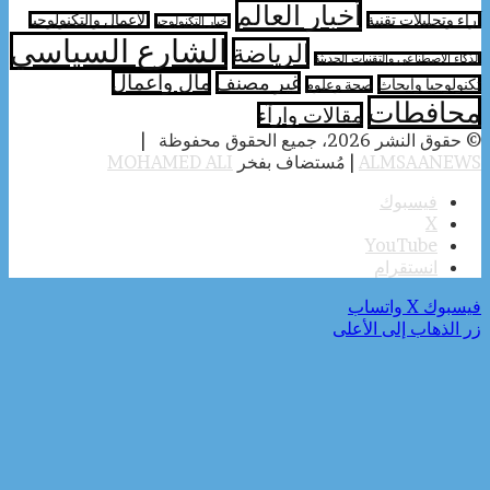
أخبار العالم
آراء وتحليلات تقنية
الأعمال والتكنولوجيا
اخبار التكنولوجيا
الشارع السياسي
الرياضة
الذكاء الاصطناعي والتقنيات الحديثة
مال واعمال
غير مصنف
تكنولوجيا وابحاث
صحة وعلوم
محافطات
مقالات وارآء
© حقوق النشر 2026، جميع الحقوق محفوظة |
ALMSAANEWS
| مُستضاف بفخر
MOHAMED ALI
فيسبوك
‫X
‫YouTube
انستقرام
فيسبوك
‫X
واتساب
زر الذهاب إلى الأعلى