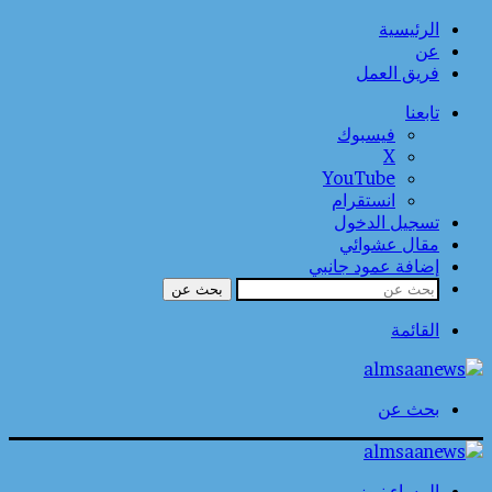
الرئيسية
عن
فريق العمل
تابعنا
فيسبوك
‫X
‫YouTube
انستقرام
تسجيل الدخول
مقال عشوائي
إضافة عمود جانبي
بحث عن
القائمة
بحث عن
المساء نيوز