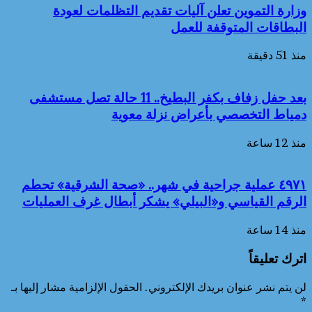
وزارة التموين تعلن آليات تقديم التظلمات لعودة
البطاقات المتوقفة للعمل
منذ 51 دقيقة
بعد حفل زفاف بكفر البطيخ.. 11 حالة تصل مستشفى
دمياط التخصصي بأعراض نزلة معوية
منذ 12 ساعة
٤٩٧١ عملية جراحية في شهر.. «صحة الشرقية» تحطم
الرقم القياسي و«البيلي» يشكر أبطال غرف العمليات
منذ 14 ساعة
اترك تعليقاً
لن يتم نشر عنوان بريدك الإلكتروني.
الحقول الإلزامية مشار إليها بـ
*