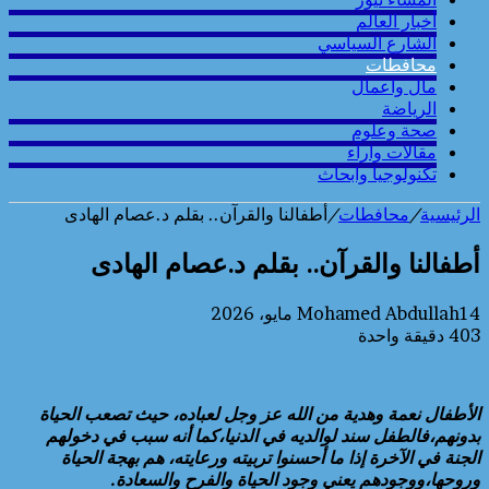
أخبار العالم
الشارع السياسي
محافطات
مال واعمال
الرياضة
صحة وعلوم
مقالات وارآء
تكنولوجيا وابحاث
الرئيسية
/
محافطات
/
أطفالنا والقرآن.. بقلم د.عصام الهادى
أطفالنا والقرآن.. بقلم د.عصام الهادى
14 مايو، 2026
Mohamed Abdullah
403
دقيقة واحدة
الأطفال نعمة وهدية من الله عز وجل لعباده، حيث تصعب الحياة
بدونهم،فالطفل سند لوالديه في الدنيا،كما أنه سبب في دخولهم
الجنة في الآخرة إذا ما أحسنوا تربيته ورعايته، هم بهجة الحياة
وروحها،ووجودهم يعني وجود الحياة والفرح والسعادة.