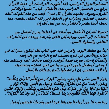
المسلم:التفوق الدراسي: فقد أظهرت الدراسات أن حفظ القرآن
يرفع من التحصيل الدراسي لدى الأطفال، قيل: “علموا أولادكم
القرآن،وسوف يعلمهم القرآن كل شئ”. أيضا من هذه الفوائد: الثقة
بالنفس: فتحقيق إنجازات في الحفظ يُعزز ثقة الطفل بنفسه، مما
يجعله أيضا يشعر بالافتخار بأنه من أهل القرآن.
تحفيظ القرآن للأطفال هو أمانة في أعناقنا،يخرج الطفل من
الظلمات إلى النور، ويهديه إلى الحق والرشد،ويبعده عن الانحراف
الخلقى والسلوك السئ.
ابدأ مع طفلك اليوم، واغرس فيه حب كتاب الله،ليكون منارا له في
حياته،وبالأخص في فترة الصيف فترة الراحة من الدراسة
والمذاكرة،حتى يعرف قيمة الوقت، وكيف يحافظ عليه ويستفيد منه
؟،وحتى لاينشغل بأمور تكون سببا في تغير عقليته وشخصيته
وأخلاقه،فالنفس إن لم تشغلها بالحق شغلتك بالباطل.
يقول النبي صلى الله عليه وسلم:”خَيرُكم مَن تَعلَّم القُرآنَ وَعَلَّمه”
ويقول أيضا:”مَنْ قَرَأَ الْقُرْآنَ وَتَعَلَّمَهُ وَعَمِلَ بِهِ أُلْبِسَ وَالِدَاهُ يَوْمَ
الْقِيَامَةِ تَاجًا مِنْ نُورٍ ضَوْءُهُ مِثْلُ ضَوْءِ الشَّمْسِ، وَيُكْسَى وَالِدَاهُ حُلَّتَينِ
لاَ تَقُومُ لَهُمَا الدُّنْيَا فَيَقُولانِ: بِمَا كُسِينَا؟ فَيُقَالُ: بِأَخْذِ وَلَدِكُمَا الْقُرْآنَ”.
ربنا هب لنا من أزواجنا وذرياتنا قرة أعين واجعلنا للمتقين إماما.