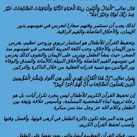
قال تعالى “الْمَالُ وَالْبَنُونَ زِينَةُ الْحَيَاةِ الدُّنْيَا وَالْبَاقِيَاتُ الصَّالِحَاتُ خَيْرٌ
عِندَ رَبِّكَ ثَوَابًا وَخَيْرٌ أَمَلًا”.
لذلك يجب أن نستثمر وقتهم صغارا لنغرس في نفوسهم بذور
الإيمان، والأخلاق الفاضلة،والقيم الراقية.
وتحفيظ القرآن للأطفال هو استثمار تربوي وروحي عظيم، يغرس
بذور الإيمان والأخلاق، وحب اللغة العربية الفصحى في نفوسهم منذ
الصغر، حيث ينشأ الطفل ويتربى على الإيمان والتقوى،كذلك يغرس
في نفوسهم القيم الفاضلة والأخلاق النبيلة،كالأمانة والصدق والوفاء
وبر الوالدين،مع تنمية قدراته العقلية من خلال الذاكرة والتركيز.
يقول تعالى:”إِنَّ هَٰذَا الْقُرْآنَ يَهْدِي لِلَّتِي هِيَ أَقْوَمُ وَيُبَشِّرُ الْمُؤْمِنِينَ
الَّذِينَ يَعْمَلُونَ الصَّالِحَاتِ أَنَّ لَهُمْ أَجْرًا كَبِيرًا”
إن تحفيظ القرآن الكريم للأطفال ليس مجرد تكرار آيات، بل هو
رحلة تربوية لبناء الشخصية المسلمة، وتأسيس علاقة وثيقة بين
الطفل وكلام الله عز وجل منذ سن مبكرة.
ففي هذه المرحلة تكون ذاكرة الطفل في أزهى قوتها، وأفضل وقتها
وأنسب لحفظ القرآن الكريم.
ومن فوائد القرآن العظيمة أيضا،والتي يعود نفعها على الطفل