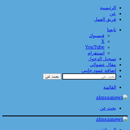
الرئيسية
عن
فريق العمل
تابعنا
فيسبوك
‫X
‫YouTube
انستقرام
تسجيل الدخول
مقال عشوائي
إضافة عمود جانبي
بحث عن
القائمة
بحث عن
المساء نيوز