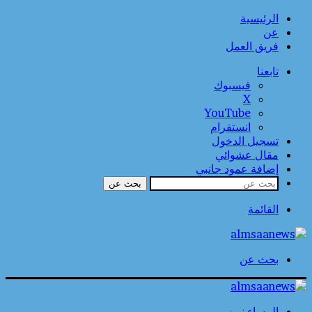
الرئيسية
عن
فريق العمل
تابعنا
فيسبوك
‫X
‫YouTube
انستقرام
تسجيل الدخول
مقال عشوائي
إضافة عمود جانبي
بحث عن
القائمة
بحث عن
المساء نيوز