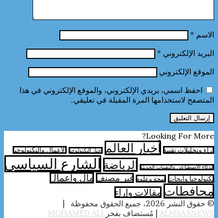
الاسم
*
البريد الإلكتروني
*
الموقع الإلكتروني
احفظ اسمي، بريدي الإلكتروني، والموقع الإلكتروني في هذا
المتصفح لاستخدامها المرة المقبلة في تعليقي.
Looking For More?
أخبار العالم
آراء وتحليلات تقنية
الأعمال والتكنولوجيا
اخبار التكنولوجيا
الشارع السياسي
الرياضة
الذكاء الاصطناعي والتقنيات الحديثة
مال واعمال
غير مصنف
تكنولوجيا وابحاث
صحة وعلوم
محافطات
مقالات وارآء
© حقوق النشر 2026، جميع الحقوق محفوظة |
ALMSAANEWS
| مُستضاف بفخر
MOHAMED ALI