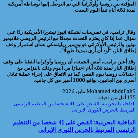
المؤقتة بين روسيا وأوكرانيا التي تم التوصل إليها بوساطة أمريكية
لمدة ثلاثة أيام تبدأ اليوم السبت.
وقال ترامب، في تصريحات لشبكة (نيوز نيشن) الأمريكية ردًا على
سؤال عما إذا كان يعتزم التحدث مجددًا مع الرئيس الروسي فلاديمير
بوتين والرئيس الأوكراني فولوديمير زيلينسكي بشأن استمرار وقف
إطلاق النار، “أود أن أرى تمديداً طويلًا”.
وقد أعلن ترامب، أمس الجمعة، أن روسيا وأوكرانيا اتفقتا على وقف
إطلاق النار لمدة ثلاثة أيام اعتبارًا من اليوم وذلك بالتزامن مع
احتفالات روسيا بيوم النصر، كما تم الاتفاق على إجراء عملية تبادل
أسرى بين الجانبين، بواقع 1000 أسير من كل جانب.
9 مايو، 2026
Mohamed Abdullah
175
أقل من دقيقة
الداخلية البحرينية: القبض على 41 شخصا من التنظيم الرئيسى
المرتبط بالحرس الثورى الإيرانى
الداخلية البحرينية: القبض على 41 شخصا من التنظيم
الرئيسى المرتبط بالحرس الثورى الإيرانى