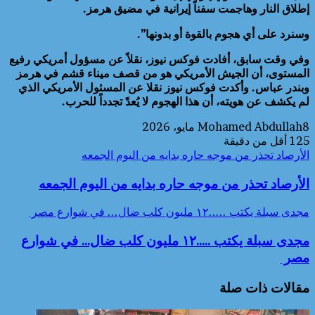
إطلاق النار وهاجمت سفناً إيرانية في مضيق هرمز.
وسنرد على أي هجوم بالقوة أو بدونها”.
وفي وقت سابق، أفادت فوكس نيوز، نقلاً عن مسؤول أمريكي رفيع
المستوى، أن الجيش الأمريكي هو من قصف ميناء قشم في هرمز
وبندر عباس. وأكدت فوكس نيوز نقلا عن المسئول الأمريكي الذي
لم يكشف عن هويته، أن هذا الهجوم لا يُعدّ تجدداً للحرب.
8 مايو، 2026
Mohamed Abdullah
125
أقل من دقيقة
الأرصاد تحذر من موجه حاره بدايه من اليوم الجمعه
الأرصاد تحذر من موجه حاره بدايه من اليوم الجمعه
مجدى سبلة يكتب .....١٢ مليون كلب ضال... في شوارع مصر
مجدى سبلة يكتب .....١٢ مليون كلب ضال... في شوارع
مصر
مقالات ذات صلة