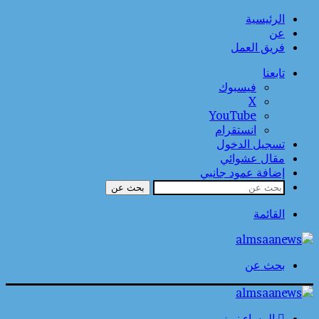
الرئيسية
عن
فريق العمل
تابعنا
فيسبوك
‫X
‫YouTube
انستقرام
تسجيل الدخول
مقال عشوائي
إضافة عمود جانبي
بحث عن
القائمة
بحث عن
المساء نيوز