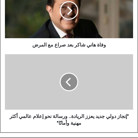
ة
ه
ا
ن
ي
ش
ا
وفاة هاني شاكر بعد صراع مع المرض
ك
ر
"
ب
إ
ع
ن
د
ج
ص
ا
ر
ز
ا
د
ع
و
م
ل
ع
ي
"إنجاز دولي جديد يعزز الريادة.. ورسالة نحو إعلام عالمي أكثر
ا
ج
مهنية وأمانًا"
ل
د
م
ي