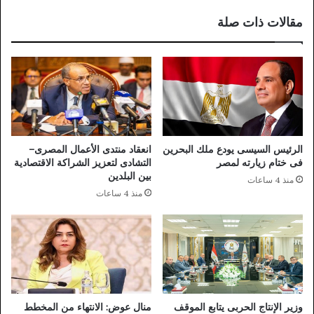
ر
د
مقالات ذات صلة
ض
ي
ع
ز
ز
ا
ل
ر
ي
ا
الرئيس السيسى يودع ملك البحرين
انعقاد منتدى الأعمال المصرى–
د
فى ختام زيارته لمصر
التشادى لتعزيز الشراكة الاقتصادية
ة
بين البلدين
منذ 4 ساعات
.
منذ 4 ساعات
.
و
ر
س
ا
ل
ة
ن
وزير الإنتاج الحربى يتابع الموقف
منال عوض: الانتهاء من المخطط