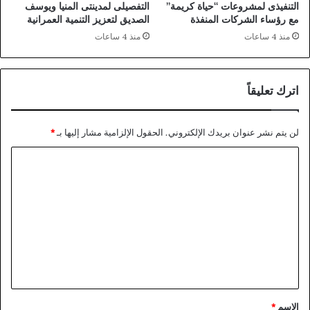
ح
التنفيذى لمشروعات “حياة كريمة”
التفصيلى لمدينتى المنيا ويوسف
و
مع رؤساء الشركات المنفذة
الصديق لتعزيز التنمية العمرانية
إ
منذ 4 ساعات
منذ 4 ساعات
ع
ل
ا
اترك تعليقاً
م
ع
ا
لن يتم نشر عنوان بريدك الإلكتروني.
الحقول الإلزامية مشار إليها بـ
*
ل
م
ا
ي
أ
ل
ك
ت
ث
ع
ر
م
ل
ه
ي
ن
ي
ق
ة
*
الاسم
*
و