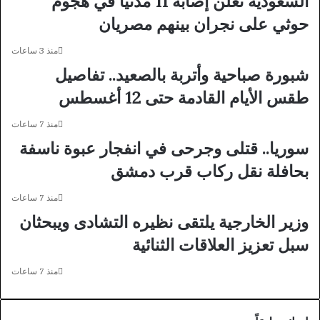
السعودية تعلن إصابة 11 مدنيا في هجوم
م
ة
حوثي على نجران بينهم مصريان
ق
م
ا
ف
منذ 3 ساعات
ب
ا
شبورة صباحية وأتربة بالصعيد.. تفاصيل
ل
ج
ا
ئ
طقس الأيام القادمة حتى 12 أغسطس
ل
ة
ج
ل
منذ 7 ساعات
ن
م
سوريا.. قتلى وجرحى في انفجار عبوة ناسفة
ي
د
ه
ا
بحافلة نقل ركاب قرب دمشق
ا
ر
ل
س
منذ 7 ساعات
ي
م
وزير الخارجية يلتقى نظيره التشادى ويبحثان
و
ح
م
ا
سبل تعزيز العلاقات الثنائية
ف
ف
ى
ظ
منذ 7 ساعات
أ
ة
و
ا
ل
ل