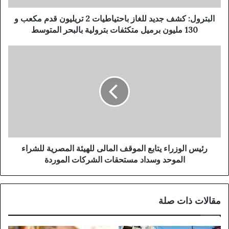
ك
ش
البترول: كشف جديد للغاز باحتياطيات 2 تريليون قدم مكعب و
ف
130 مليون برميل متكثفات بترولية بالبحر المتوسط
ج
د
ر
ي
ئ
د
ي
ل
س
ل
ا
غ
ل
ا
و
ز
ز
ب
ر
ا
ا
رئيس الوزراء يتابع الموقف المالى للهيئة المصرية للشراء
ح
ء
الموحد وسداد مستحقات الشركات الموردة
ت
ي
ي
ت
ا
ا
مقالات ذات صلة
ط
ب
ي
ع
ا
ا