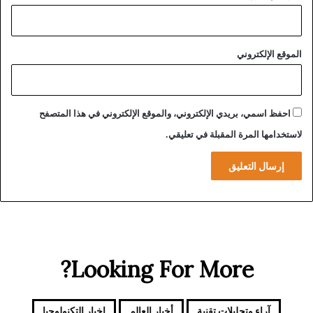
ة
ت
ب
ح
ا
ق
ل
الموقع الإلكتروني
ا
ب
ت
ح
ا
ر
ل
ا
ش
احفظ اسمي، بريدي الإلكتروني، والموقع الإلكتروني في هذا المتصفح
ل
ر
لاستخدامها المرة المقبلة في تعليقي.
م
ك
ت
ا
و
ت
س
ا
ط
ل
م
و
ر
د
Looking For More?
ة
آراء وتحليلات تقنية
أخبار العالم
اخبار التكنولوجيا