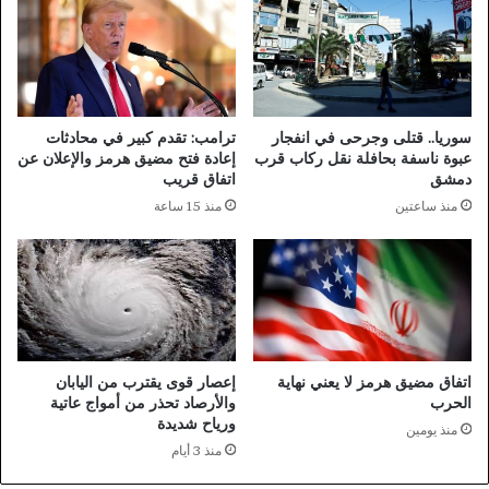
ت
ل
2
م
ت
و
ر
ق
ي
ف
ل
ا
سوريا.. قتلى وجرحى في انفجار
ترامب: تقدم كبير في محادثات
ي
ل
عبوة ناسفة بحافلة نقل ركاب قرب
إعادة فتح مضيق هرمز والإعلان عن
و
م
دمشق
اتفاق قريب
ن
ا
منذ ساعتين
منذ 15 ساعة
ق
ل
د
ى
م
ل
م
ل
ك
ه
ع
ي
ب
ئ
و
ة
اتفاق مضيق هرمز لا يعني نهاية
إعصار قوى يقترب من اليابان
1
ا
الحرب
والأرصاد تحذر من أمواج عاتية
3
ل
ورياح شديدة
منذ يومين
0
م
منذ 3 أيام
م
ص
ل