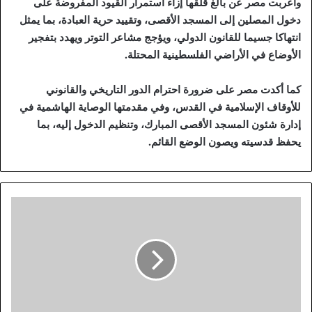
وأعربت مصر عن بالغ قلقها إزاء استمرار القيود المفروضة على
دخول المصلين إلى المسجد الأقصى، وتقييد حرية العبادة، بما يمثل
انتهاكا جسيما للقانون الدولي، ويؤجج مشاعر التوتر ويهدد بتفجير
الأوضاع في الأراضي الفلسطينية المحتلة.
كما أكدت مصر على ضرورة احترام الدور التاريخي والقانوني
للأوقاف الإسلامية في القدس، وفي مقدمتها الوصاية الهاشمية في
إدارة شئون المسجد الأقصى المبارك، وتنظيم الدخول إليه، بما
يحفظ قدسيته ويصون الوضع القائم.
ا
ل
ب
ت
ر
و
ل
: