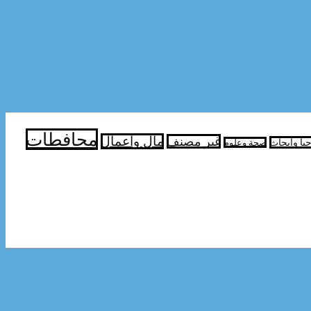
محافطات
مال واعمال
غير مصنف
جيا وابحاث
صحة وعلوم