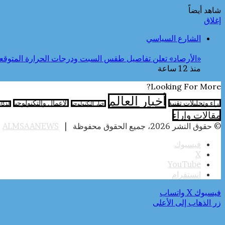
شاهد أيضاً
إغلاق
الشارع السياسي
«الأرصاد» تعلن تفاصيل طقس السبت ودرجات الحرارة المتوقع
منذ 12 ساعة
Looking For More?
أخبار العالم
آراء وتحليلات تقنية
الأعمال والتكنولوجيا
اخبار التكنولوجيا
الذكا
مقالات وارآء
© حقوق النشر 2026، جميع الحقوق محفوظة |
ALMSAANEWS
|
فيسبوك
‫X
‫YouTube
انستقرام
فيسبوك
‫X
واتساب
زر الذهاب إلى الأعلى