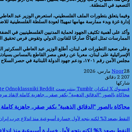
التصعيد في المنطقة.
وفيما يتعلق بتطورات الملف الفلسطيني، استعرض الوزير عبد العاطي الج
إدارة غزة وبدء ممارسة مهامها تمهيدًا لعودة السلطة الفلسطينية لل
وأكد على أهمية تكثيف الجهود لحماية المدنيين الفلسطينيين في الضفة
الممارسات تمثل انتهاكًا صارخًا للقانون الدولي وتقوض فرص تحقيق ال
الإسرائيلية على لبنان، معربا عن رفض مصر القاطع بالمساس بسيادته وو
مجلس الأمن رقم ١٧٠١، ودعم جهود الدولة اللبنانية في حصر السلاح وفرض سلطاتها وسيادتها على كافة الأراضي اللبنانية.
28 مارس، 2026
Noor
207
2 دقائق
شاركها
فيسبوك
‫X
لينكدإن
بينتيريست
Odnoklassniki
محاكاة بالصور “الدقائق الذهبية” بكفر صقر.. جاهزية كاملة لإنقاذ م
محاكاة بالصور “الدقائق الذهبية” بكفر صقر.. جاهزية كامل
النفط يصعد 3% لكنه يتجه لأول خسارة أسبوعية منذ اندلاع حرب إيران
النفط يصعد 3% لكنه يتجه لأول خسارة أسبوعية منذ اندلاع حرب إيران