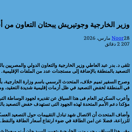
وزير الخارجية وجوتيريش يبحثان التعاون من
28 مارس، 2026
Noor
207
2 دقائق
تلقى د. بدر عبد العاطي وزير الخارجية والتعاون الدولي والمصريين بال
التصعيد بالمنطقة بالإضافة إلى مستجدات عدد من الملفات الإقليمية.
وصرح السفير تميم خلاف، المتحدث الرسمي باسم وزارة الخارجية، بأن ا
في المنطقة لخفض التصعيد في ظل أزمات إقليمية شديدة التعقيد، ومثمن
وأعرب السكرتير العام فى هذا السياق عن تقديره لجهود الوساطة التى ت
مؤكدا دعم الأمم المتحدة لهذه الجهود التى تستهدف خفض التصعيد بال
وأضاف المتحدث أن الاتصال شهد تبادل التقييمات حول التصعيد العسكر
للزراعة، فضلا عن امن الطاقة في ضوء ارتفاع أسعار الطاقة والنفط.
وفي هذا السياق، رحب وزير الخارجية بتعيين السيد جان أرنو مبعوثا