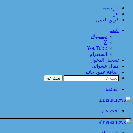
الرئيسية
عن
فريق العمل
تابعنا
فيسبوك
‫X
‫YouTube
انستقرام
تسجيل الدخول
مقال عشوائي
إضافة عمود جانبي
بحث عن
القائمة
بحث عن
المساء نيوز